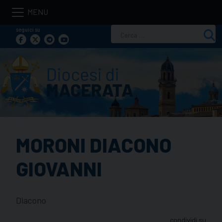
Skip
to
seguici su
Ricerca
content
per:
MORONI DIACONO
GIOVANNI
Diacono
condividi su