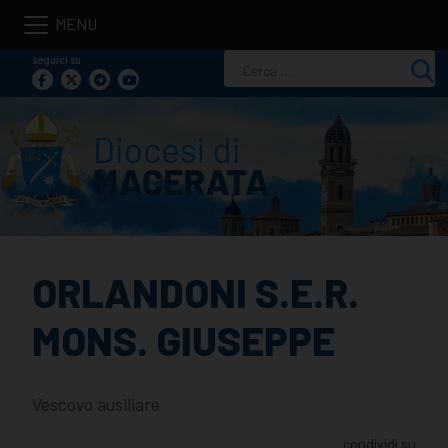
Skip
to
seguici su
Ricerca
content
per:
ORLANDONI S.E.R.
MONS. GIUSEPPE
Vescovo ausiliare
condividi su