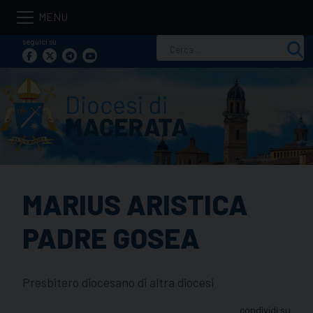
Skip
to
seguici su
Ricerca
content
per:
MARIUS ARISTICA
PADRE GOSEA
Presbitero diocesano di altra diocesi
condividi su