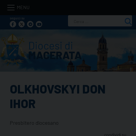
Skip
to
seguici su
Ricerca
content
per:
OLKHOVSKYI DON
IHOR
Presbitero diocesano
condividi su