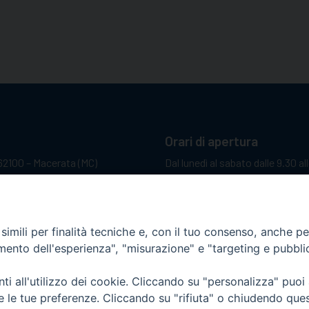
Orari di apertura
62100 – Macerata (MC)
Dal lunedì al sabato dalle 9.30 al
Il pomeriggio solo su appunta
sacattolica.it
pp:
+39 349 1787015
imili per finalità tecniche e, con il tuo consenso, anche per 
amento dell'esperienza", "misurazione" e "targeting e pubbli
i all'utilizzo dei cookie. Cliccando su "personalizza" puoi
re le tue preferenze. Cliccando su "rifiuta" o chiudendo que