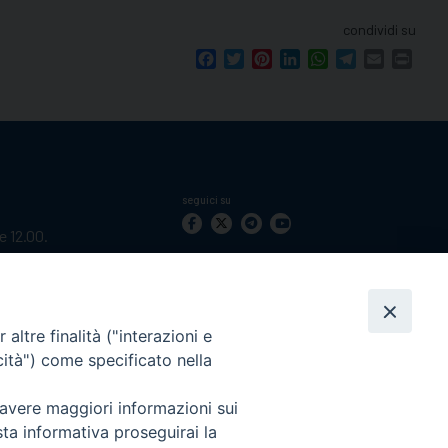
condividi su
Facebook
Twitter
Pinterest
LinkedIn
WhatsApp
Telegram
Email
Print
seguici su
le 12.00.
mento.
Ricerca
per:
altre finalità ("interazioni e
cità") come specificato nella
 avere maggiori informazioni sui
sta informativa proseguirai la