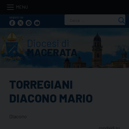
Skip
to
seguici su
Ricerca
content
per:
TORREGIANI
DIACONO MARIO
Diacono
condividi su