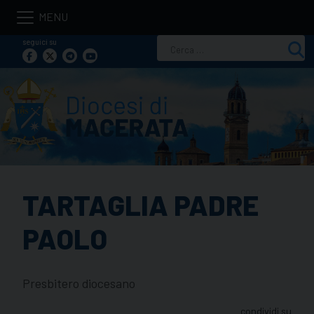
Skip
to
seguici su
Ricerca
content
per:
TARTAGLIA PADRE
PAOLO
Presbitero diocesano
condividi su