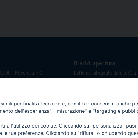
Orari di apertura
62100 – Macerata (MC)
Dal lunedì al sabato dalle 9.30 al
Il pomeriggio solo su appunta
sacattolica.it
pp:
+39 349 1787015
imili per finalità tecniche e, con il tuo consenso, anche per 
amento dell'esperienza", "misurazione" e "targeting e pubbli
i all'utilizzo dei cookie. Cliccando su "personalizza" puoi
re le tue preferenze. Cliccando su "rifiuta" o chiudendo que