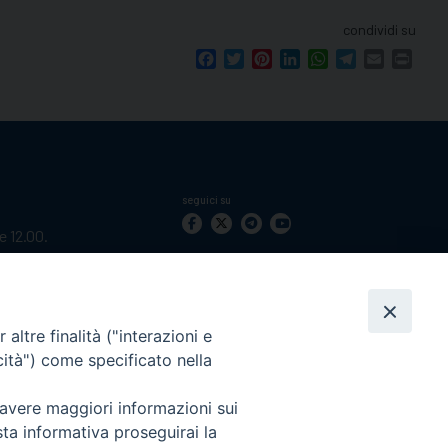
condividi su
Facebook
Twitter
Pinterest
LinkedIn
WhatsApp
Telegram
Email
Print
seguici su
le 12.00.
mento.
Ricerca
per:
altre finalità ("interazioni e
cità") come specificato nella
 avere maggiori informazioni sui
sta informativa proseguirai la