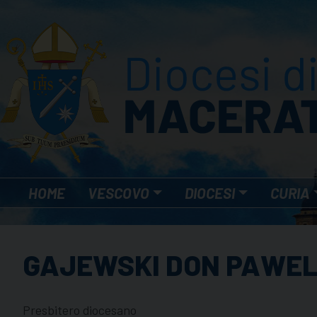
Skip
to
content
HOME
VESCOVO
DIOCESI
CURIA
GAJEWSKI DON PAWE
Presbitero diocesano