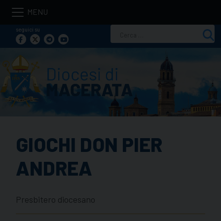
Skip
to
seguici su
Ricerca
content
per:
GIOCHI DON PIER
ANDREA
Presbitero diocesano