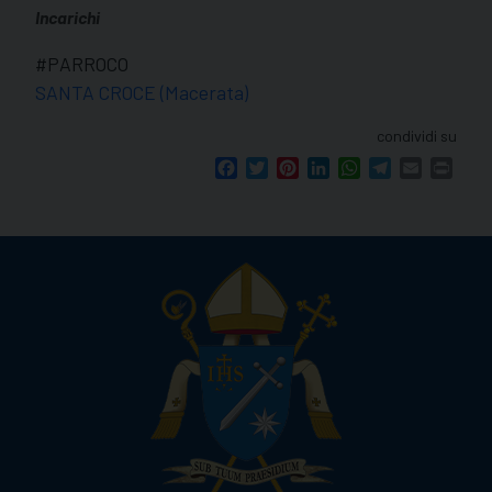
Incarichi
#PARROCO
SANTA CROCE (Macerata)
condividi su
Facebook
Twitter
Pinterest
LinkedIn
WhatsApp
Telegram
Email
Print