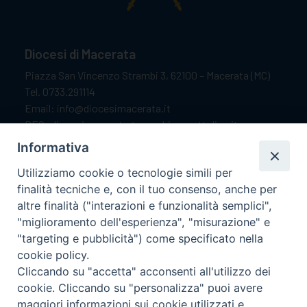
Diocesi di Macerata
Piazza San Vincenzo Strambi 3, 62100 – Macerata (MC)
Tel. 0733.291114
Email: info@diocesimacerata.it
PEC: diocesimacerata@pec.chiesacattolica.it
Comunicazioni urgenti WhatsApp:
+39 349 1787015
Informativa
Utilizziamo cookie o tecnologie simili per
finalità tecniche e, con il tuo consenso, anche per
Orari di apertura
altre finalità ("interazioni e funzionalità semplici",
"miglioramento dell'esperienza", "misurazione" e
Dal lunedì al sabato dalle 9.30 alle 12.00.
"targeting e pubblicità") come specificato nella
Il pomeriggio solo su appuntamento.
cookie policy.
Cliccando su "accetta" acconsenti all'utilizzo dei
cookie. Cliccando su "personalizza" puoi avere
seguici su
maggiori informazioni sui cookie utilizzati e