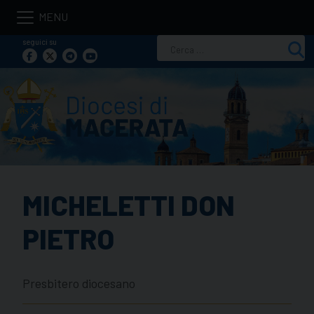
Skip
to
seguici su
Ricerca
content
per:
MICHELETTI DON
PIETRO
Presbitero diocesano