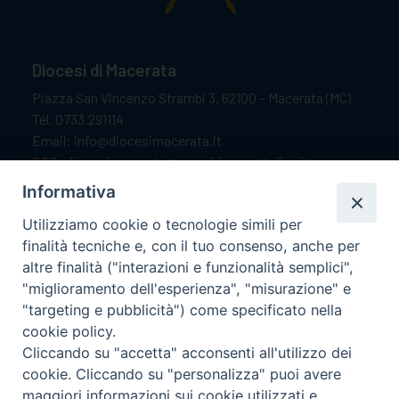
Diocesi di Macerata
Piazza San Vincenzo Strambi 3, 62100 – Macerata (MC)
Tel. 0733.291114
Email: info@diocesimacerata.it
PEC: diocesimacerata@pec.chiesacattolica.it
Comunicazioni urgenti WhatsApp:
+39 349 1787015
Informativa
Utilizziamo cookie o tecnologie simili per
finalità tecniche e, con il tuo consenso, anche per
Orari di apertura
altre finalità ("interazioni e funzionalità semplici",
"miglioramento dell'esperienza", "misurazione" e
Dal lunedì al sabato dalle 9.30 alle 12.00.
"targeting e pubblicità") come specificato nella
Il pomeriggio solo su appuntamento.
cookie policy.
Cliccando su "accetta" acconsenti all'utilizzo dei
cookie. Cliccando su "personalizza" puoi avere
seguici su
maggiori informazioni sui cookie utilizzati e