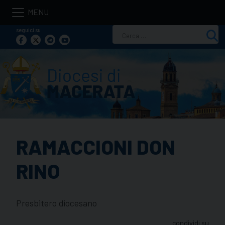
Skip
to
seguici su
Ricerca
content
per:
RAMACCIONI DON
RINO
Presbitero diocesano
condividi su