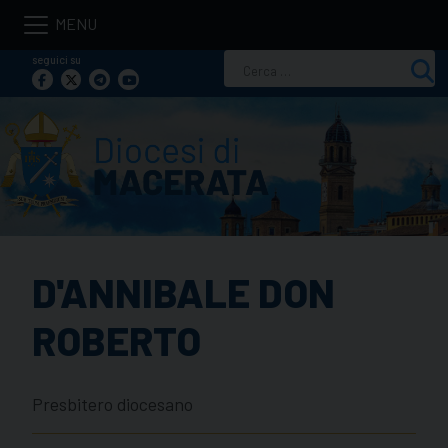
Skip
to
seguici su
Ricerca
content
per:
D'ANNIBALE DON
ROBERTO
Presbitero diocesano