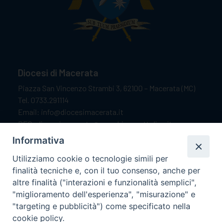
Diocesi di Macerata
Piazza San Vincenzo Strambi 3, 62100 – Macerata (MC)
Tel. 0733.291114
Email: info@diocesimacerata.it
PEC: diocesimacerata@pec.chiesacattolica.it
Comunicazioni urgenti WhatsApp:
+39 349 1787015
Informativa
Utilizziamo cookie o tecnologie simili per
finalità tecniche e, con il tuo consenso, anche per
Orari di apertura
altre finalità ("interazioni e funzionalità semplici",
"miglioramento dell'esperienza", "misurazione" e
Dal lunedì al sabato dalle 9.30 alle 12.00.
"targeting e pubblicità") come specificato nella
Il pomeriggio solo su appuntamento.
cookie policy.