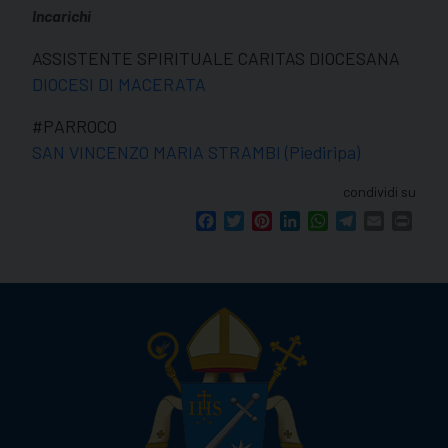
Incarichi
ASSISTENTE SPIRITUALE CARITAS DIOCESANA
DIOCESI DI MACERATA
#PARROCO
SAN VINCENZO MARIA STRAMBI (Piediripa)
condividi su
Facebook
Twitter
Pinterest
LinkedIn
WhatsApp
Telegram
Email
Print