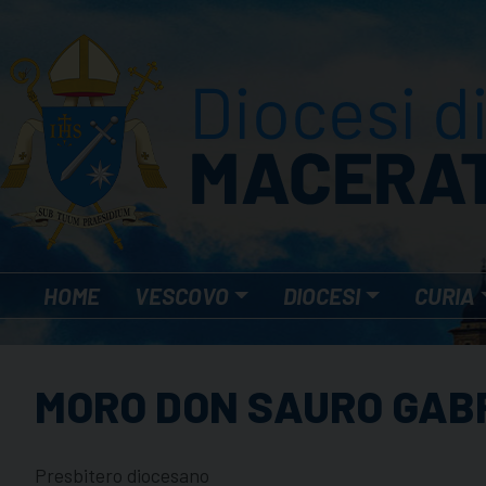
Skip
to
content
HOME
VESCOVO
DIOCESI
CURIA
MORO DON SAURO GAB
Presbitero diocesano