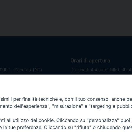
Orari di apertura
62100 – Macerata (MC)
Dal lunedì al sabato dalle 9.30 al
Il pomeriggio solo su appunta
sacattolica.it
pp:
+39 349 1787015
imili per finalità tecniche e, con il tuo consenso, anche per 
amento dell'esperienza", "misurazione" e "targeting e pubbli
i all'utilizzo dei cookie. Cliccando su "personalizza" puoi
re le tue preferenze. Cliccando su "rifiuta" o chiudendo que