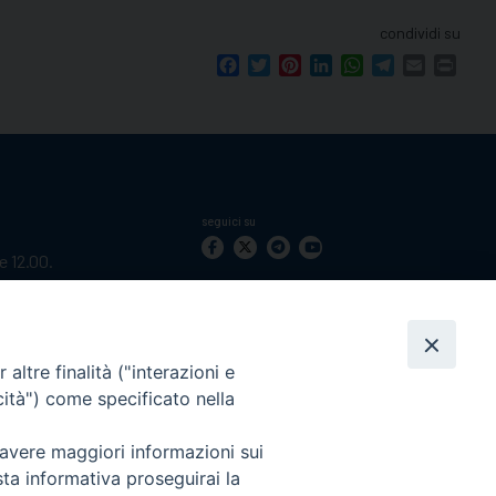
condividi su
Facebook
Twitter
Pinterest
LinkedIn
WhatsApp
Telegram
Email
Print
seguici su
le 12.00.
mento.
Ricerca
per:
altre finalità ("interazioni e
cità") come specificato nella
 avere maggiori informazioni sui
sta informativa proseguirai la