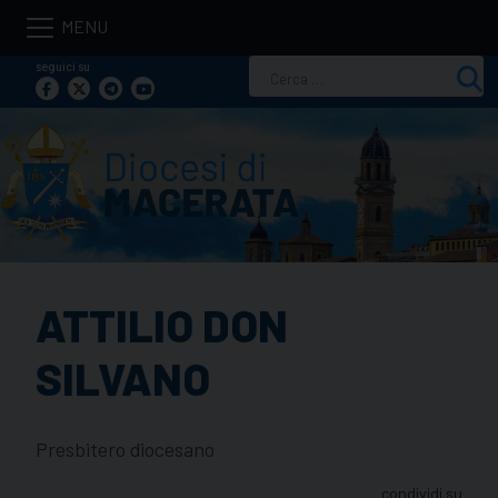
Skip
to
seguici su
Ricerca
content
per:
ATTILIO DON
SILVANO
Presbitero diocesano
condividi su