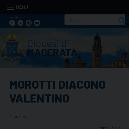
Skip
to
seguici su
Ricerca
content
per:
MOROTTI DIACONO
VALENTINO
Diacono
condividi su