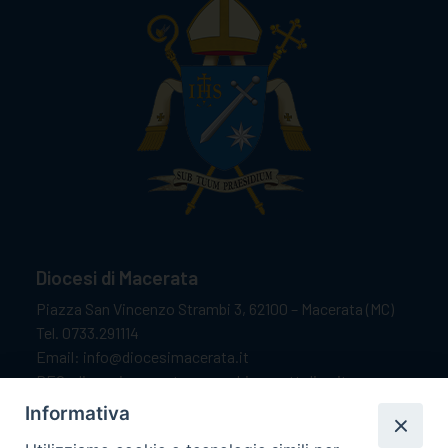
Diocesi di Macerata
Piazza San Vincenzo Strambi 3, 62100 – Macerata (MC)
Tel. 0733.291114
Email: info@diocesimacerata.it
PEC: diocesimacerata@pec.chiesacattolica.it
Comunicazioni urgenti WhatsApp:
+39 349 1787015
Informativa