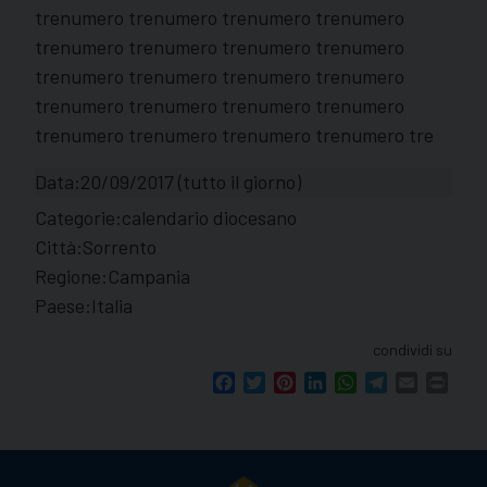
trenumero trenumero trenumero trenumero
trenumero trenumero trenumero trenumero
trenumero trenumero trenumero trenumero
trenumero trenumero trenumero trenumero
trenumero trenumero trenumero trenumero tre
Data:
20/09/2017
(tutto il giorno)
Categorie:
calendario diocesano
Città:
Sorrento
Regione:
Campania
Paese:
Italia
condividi su
Facebook
Twitter
Pinterest
LinkedIn
WhatsApp
Telegram
Email
Print