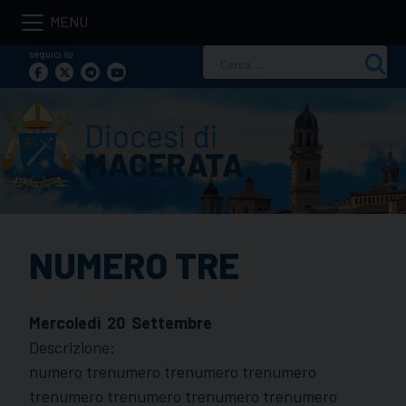
Skip
to
seguici su
Ricerca
content
per:
NUMERO TRE
Mercoledì
20
Settembre
Descrizione:
numero trenumero trenumero trenumero
trenumero trenumero trenumero trenumero