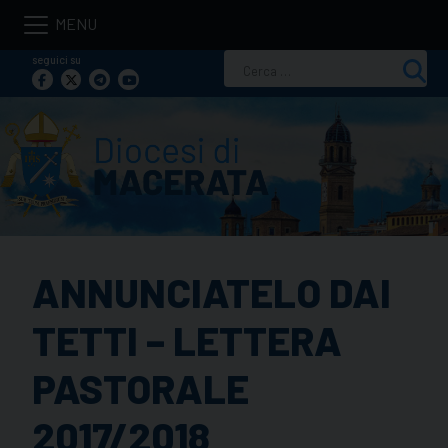
Skip
to
seguici su
Ricerca
content
per:
ANNUNCIATELO DAI
TETTI – LETTERA
PASTORALE
2017/2018