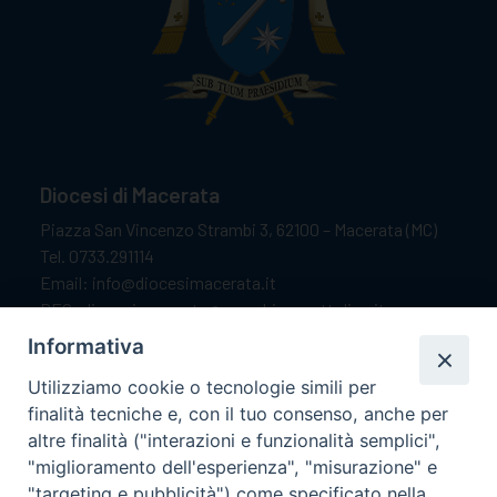
Diocesi di Macerata
Piazza San Vincenzo Strambi 3, 62100 – Macerata (MC)
Tel. 0733.291114
Email: info@diocesimacerata.it
PEC: diocesimacerata@pec.chiesacattolica.it
Comunicazioni urgenti WhatsApp:
+39 349 1787015
Informativa
Utilizziamo cookie o tecnologie simili per
finalità tecniche e, con il tuo consenso, anche per
Orari di apertura
altre finalità ("interazioni e funzionalità semplici",
"miglioramento dell'esperienza", "misurazione" e
Dal lunedì al sabato dalle 9.30 alle 12.00.
"targeting e pubblicità") come specificato nella
Il pomeriggio solo su appuntamento.