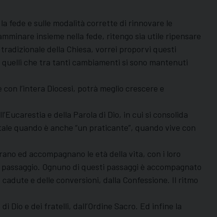
la fede e sulle modalità corrette di rinnovare le
camminare insieme nella fede, ritengo sia utile ripensare
 tradizionale della Chiesa, vorrei proporvi questi
, quelli che tra tanti cambiamenti si sono mantenuti
e con l’intera Diocesi, potrà meglio crescere e
l’Eucarestia e della Parola di Dio, in cui si consolida
tale quando è anche “un praticante”, quando vive con
ano ed accompagnano le età della vita, con i loro
i di passaggio. Ognuno di questi passaggi è accompagnato
 cadute e delle conversioni, dalla Confessione. Il ritmo
i Dio e dei fratelli, dall’Ordine Sacro. Ed infine la