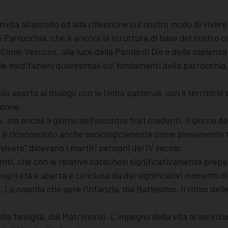
ta all’ascolto ed alla riflessione sul nostro modo di vivere 
la Parrocchia, che è ancora la struttura di base del nostro 
Come Vescovo, alla luce della Parola di Dio e della sapienza
mie meditazioni quaresimali sui fondamenti della parrocchia
 aperta al dialogo con le Unità pastorali, con il territorio 
lonne.
ma anche il giorno dell’incontro tra i credenti. Il giorno del
nte è riconosciuto anche sociologicamente come pienamente 
vere” dicevano i martiri persiani del IV secolo.
ti, che con le relative catechesi significativamente prepar
ma ogni età è aperta e conclusa da dei significativi moment
a nascita che apre l’infanzia, dal Battesimo. Il ritmo delle
la famiglia, dal Matrimonio. L’impegno della vita al servizio d