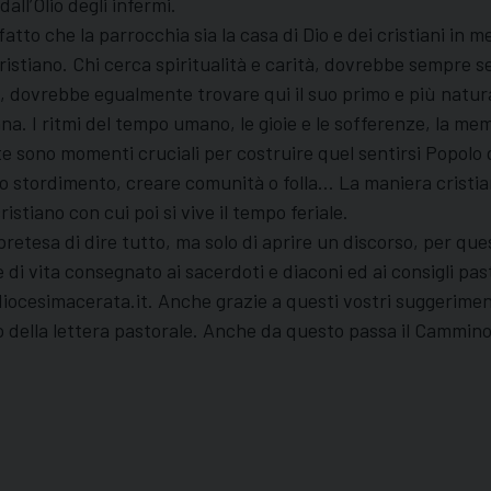
dall’Olio degli infermi.
fatto che la parrocchia sia la casa di Dio e dei cristiani in 
ristiano. Chi cerca spiritualità e carità, dovrebbe sempre s
ene, dovrebbe egualmente trovare qui il suo primo e più natur
na. I ritmi del tempo umano, le gioie e le sofferenze, la mem
te sono momenti cruciali per costruire quel sentirsi Popolo
 o stordimento, creare comunità o folla… La maniera cristian
stiano con cui poi si vive il tempo feriale.
 pretesa di dire tutto, ma solo di aprire un discorso, per 
di vita consegnato ai sacerdoti e diaconi ed ai consigli past
diocesimacerata.it. Anche grazie a questi vostri suggeriment
vo della lettera pastorale. Anche da questo passa il Cammin