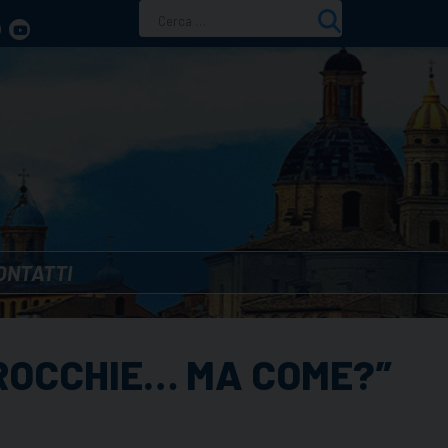
Ricerca
per:
ONTATTI
RROCCHIE… MA COME?”