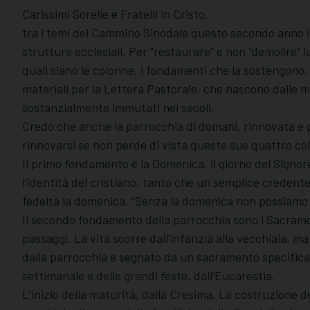
Carissimi Sorelle e Fratelli in Cristo,
tra i temi del Cammino Sinodale questo secondo anno invi
strutture ecclesiali. Per “restaurare” e non “demolire” 
quali siano le colonne, i fondamenti che la sostengono. 
materiali per la Lettera Pastorale, che nascono dalle 
sostanzialmente immutati nei secoli.
Credo che anche la parrocchia di domani, rinnovata e più
rinnovarsi se non perde di vista queste sue quattro co
Il primo fondamento è la Domenica, il giorno del Signore, 
l’identità del cristiano, tanto che un semplice crede
fedeltà la domenica. “Senza la domenica non possiamo vi
Il secondo fondamento della parrocchia sono i Sacramen
passaggi. La vita scorre dall’infanzia alla vecchiaia, 
dalla parrocchia e segnato da un sacramento specifica. L
settimanale e delle grandi feste, dall’Eucarestia.
L’inizio della maturità, dalla Cresima. La costruzione del