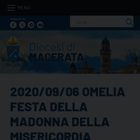
Skip
to
seguici su
Ricerca
content
per:
2020/09/06 OMELIA
FESTA DELLA
MADONNA DELLA
MISERICORDIA