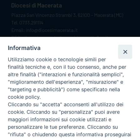
Diocesi di Macerata
Piazza San Vincenzo Strambi 3, 62100 – Macerata (MC)
Tel. 0733.291114
Email: info@diocesimacerata.it
PEC: diocesimacerata@pec.chiesacattolica.it
Comunicazioni urgenti WhatsApp:
+39 349 1787015
Informativa
Utilizziamo cookie o tecnologie simili per
finalità tecniche e, con il tuo consenso, anche per
Orari di apertura
altre finalità ("interazioni e funzionalità semplici",
"miglioramento dell'esperienza", "misurazione" e
Dal lunedì al sabato dalle 9.30 alle 12.00.
"targeting e pubblicità") come specificato nella
Il pomeriggio solo su appuntamento.
cookie policy.
Cliccando su "accetta" acconsenti all'utilizzo dei
cookie. Cliccando su "personalizza" puoi avere
seguici su
maggiori informazioni sui cookie utilizzati e
personalizzare le tue preferenze. Cliccando su
"rifiuta" o chiudendo questa informativa proseguirai
Ricerca