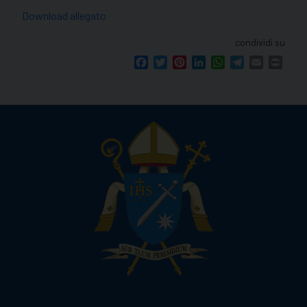
Download allegato
condividi su
Facebook
Twitter
Pinterest
LinkedIn
WhatsApp
Telegram
Email
Print