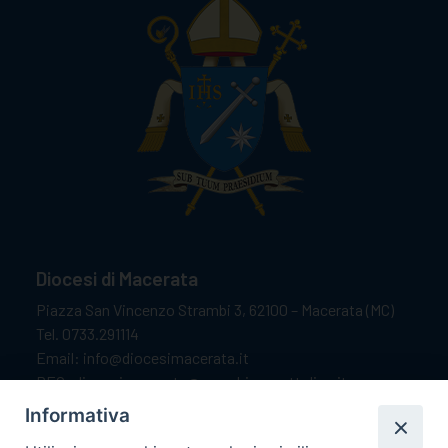
Diocesi di Macerata
Piazza San Vincenzo Strambi 3, 62100 – Macerata (MC)
Tel. 0733.291114
Email: info@diocesimacerata.it
PEC: diocesimacerata@pec.chiesacattolica.it
Comunicazioni urgenti WhatsApp:
+39 349 1787015
Informativa