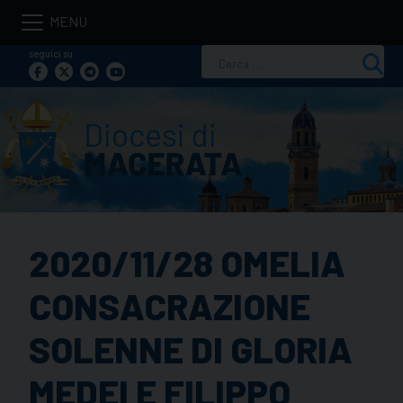
Skip
to
seguici su
Ricerca
content
per:
2020/11/28 OMELIA
CONSACRAZIONE
SOLENNE DI GLORIA
MEDEI E FILIPPO