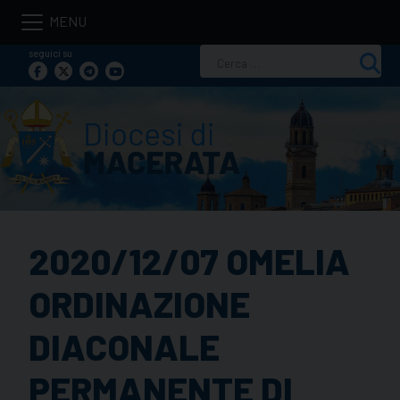
Skip
to
seguici su
Ricerca
content
per:
2020/12/07 OMELIA
ORDINAZIONE
DIACONALE
PERMANENTE DI