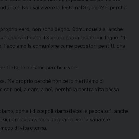
 indurito? Non sai vivere la festa nel Signore? È perché
a. È proprio vero, non sono degno. Comunque sia, anche
no convinto che il Signore possa rendermi degno: “di
to. Facciamo la comunione come peccatori pentiti, che
er finta, lo diciamo perché è vero.
sa. Ma proprio perché non ce lo meritiamo ci
con noi, a darsi a noi, perché la nostra vita possa
diamo, come i discepoli siamo deboli e peccatori, anche
 Signore col desiderio di guarire verrà sanato e
rmaco di vita eterna.