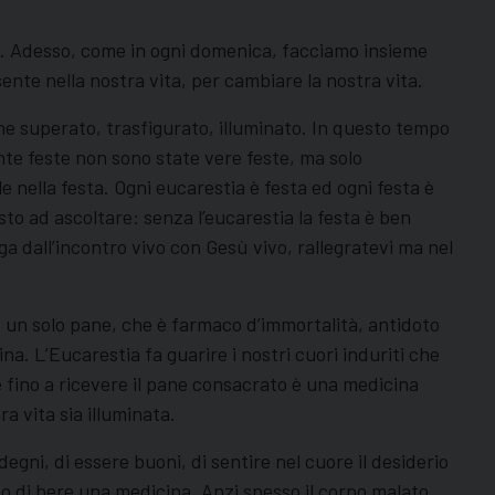
re. Adesso, come in ogni domenica, facciamo insieme
ente nella nostra vita, per cambiare la nostra vita.
ene superato, trasfigurato, illuminato. In questo tempo
ante feste non sono state vere feste, ma solo
 nella festa. Ogni eucarestia è festa ed ogni festa è
sto ad ascoltare: senza l’eucarestia la festa è ben
rga dall’incontro vivo con Gesù vivo, rallegratevi ma nel
mo un solo pane, che è farmaco d’immortalità, antidoto
a. L’Eucarestia fa guarire i nostri cuori induriti che
re fino a ricevere il pane consacrato è una medicina
a vita sia illuminata.
egni, di essere buoni, di sentire nel cuore il desiderio
o di bere una medicina. Anzi spesso il corpo malato