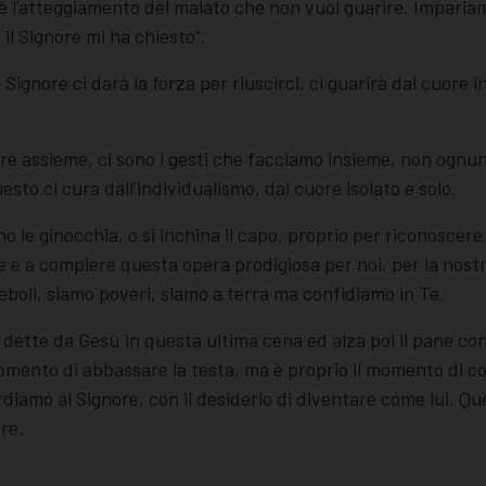
è l’atteggiamento del malato che non vuol guarire. Imparia
il Signore mi ha chiesto”.
l Signore ci darà la forza per riuscirci, ci guarirà dal cuore
dire assieme, ci sono i gesti che facciamo insieme, non ognu
sto ci cura dall’individualismo, dal cuore isolato e solo.
 le ginocchia, o si inchina il capo, proprio per riconoscere
e a compiere questa opera prodigiosa per noi, per la nostra
deboli, siamo poveri, siamo a terra ma confidiamo in Te.
ette da Gesù in questa ultima cena ed alza poi il pane consac
mento di abbassare la testa, ma è proprio il momento di co
diamo al Signore, con il desiderio di diventare come lui. Q
re.