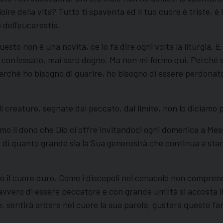
oire della vita? Tutto ti spaventa ed il tuo cuore è triste, è
 dell’eucarestia.
Questo non è una novità, ce lo fa dire ogni volta la liturgi
confessato, mai sarò degno. Ma non mi fermo qui. Perché so
perché ho bisogno di guarire, ho bisogno di essere perdona
creature, segnate dal peccato, dal limite, non lo diciamo p
o il dono che Dio ci offre invitandoci ogni domenica a Mes
i quanto grande sia la Sua generosità che continua a stare 
o il cuore duro. Come i discepoli nel cenacolo non compren
avvero di essere peccatore e con grande umiltà si accosta il
ore, sentirà ardere nel cuore la sua parola, gusterà questo fa