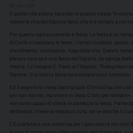
01-04-2021
È quello che stiamo facendo in questa messa “in coena
memoria viva del Signore Gesù che si è donato a noi sul
Per questo ogni eucarestia è festa. La festa è un tempo
di Covid ci mancano le feste, i tempi condivisi, gioios
stordimento, confusione, fuga dalla vita. Questo tempo 
piena e vera se è una festa del Signore, se sgorga dall’
misera. Lo insegna S. Paolo ai Filippesi: “Rallegratevi s
Signore. O la vostra festa sarà sempre poco luminosa.
Ed il segreto lo rivela Sant’Ignazio D’Antiochia che cos
per non morire, ma vivere in Gesù Cristo per sempre». (A
non sono capaci di vivere in pienezza la festa. Partecip
dell’anima. Vivere la messa ci cura, serve perché il cuo
L’Eucaristia è una medicina per i peccatori e noi tutti 
buono di partecipare all’eucarestia ogni domenica, qu