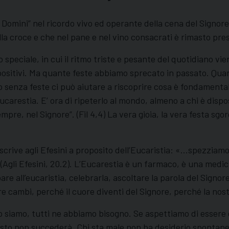
 Domini” nel ricordo vivo ed operante della cena del Signo
la croce e che nel pane e nel vino consacrati è rimasto pres
 speciale, in cui il ritmo triste e pesante del quotidiano vi
i, positivi. Ma quante feste abbiamo sprecato in passato. Qu
senza feste ci può aiutare a riscoprire cosa è fondamentale
eucarestia. E’ ora di ripeterlo al mondo, almeno a chi è dispo
empre, nel Signore”. (Fil 4,4) La vera gioia, la vera festa sgo
ì scrive agli Efesini a proposito dell’Eucaristia: «…spezzia
gli Efesini, 20.2). L’Eucarestia è un farmaco, è una medicin
are all’eucaristia, celebrarla, ascoltare la parola del Signo
re cambi, perché il cuore diventi del Signore, perché la nostr
lo siamo, tutti ne abbiamo bisogno. Se aspettiamo di essere d
esto non succederà. Chi sta male non ha desiderio spontane