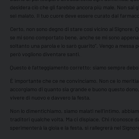
desidera ciò che gli farebbe ancora più male. Non sai gi
sei malato. Il tuo cuore deve essere curato dal farmaco
Certo, non sono degno di stare così vicino al Signore. 
se mi sono comportato bene, anche se mi sono appena 
soltanto una parola e io sarò guarito”. Vengo a messa 
però vogliono diventare santi.
Questo è l’atteggiamento corretto: siamo sempre deboli 
È importante che ce ne convinciamo. Non ce lo meritiam
accorgiamo di quanto sia grande e buono questo dono, d
vivere di nuovo e davvero la festa.
Non lo dimentichiamo, siamo malati nell’intimo, abbiam
traditori qualche volta. Ma ci dispiace. Chi riconosce d
sperimenterà la gioia e la festa, si rallegrerà nel Sign