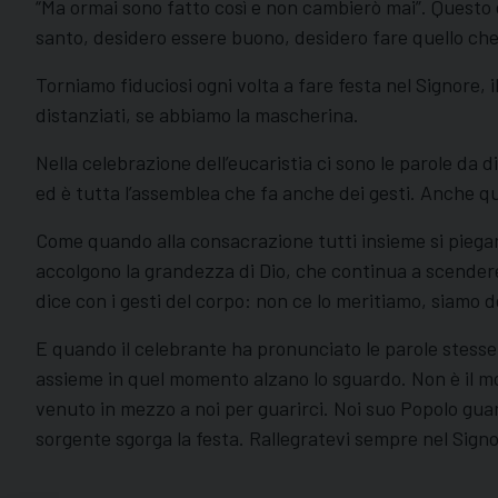
“Ma ormai sono fatto così e non cambierò mai”. Questo 
santo, desidero essere buono, desidero fare quello che 
Torniamo fiduciosi ogni volta a fare festa nel Signore, i
distanziati, se abbiamo la mascherina.
Nella celebrazione dell’eucaristia ci sono le parole da 
ed è tutta l’assemblea che fa anche dei gesti. Anche que
Come quando alla consacrazione tutti insieme si piegano
accolgono la grandezza di Dio, che continua a scendere 
dice con i gesti del corpo: non ce lo meritiamo, siamo 
E quando il celebrante ha pronunciato le parole stesse d
assieme in quel momento alzano lo sguardo. Non è il mo
venuto in mezzo a noi per guarirci. Noi suo Popolo guar
sorgente sgorga la festa. Rallegratevi sempre nel Signo