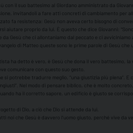
esù con il suo battesimo al Giordano amministrato da Giovann
sione, invitandoli a fare atti concreti di cambiamento per a
ato fa resistenza: Gesù non aveva certo bisogno di conversi
arsi aiutare proprio da lui. È questo che dice Giovanni: “Son
re da Gesù che ci allontaniamo dal peccato e ci avviciniamo 
l vangelo di Matteo queste sono le prime parole di Gesù che
tista ha detto è vero, è Gesù che dona il vero battesimo, la v
eve comunicare con questo suo gesto.
 si potrebbe tradurre meglio, “una giustizia più piena”. E c
ngiusti”. Nel modo di pensare biblico, che è molto concreto
 quando ha il corretto sapore, un edificio è giusto se cor
getto di Dio, a ciò che Dio si attende da lui.
tti noi che Gesù è davvero l’uomo giusto, perché vive da ve