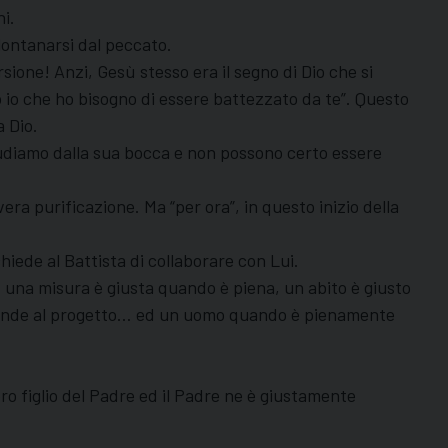
i.
llontanarsi dal peccato.
one! Anzi, Gesù stesso era il segno di Dio che si
o io che ho bisogno di essere battezzato da te”. Questo
a Dio.
 udiamo dalla sua bocca e non possono certo essere
era purificazione. Ma “per ora”, in questo inizio della
hiede al Battista di collaborare con Lui.
, una misura è giusta quando è piena, un abito è giusto
risponde al progetto… ed un uomo quando è pienamente
ro figlio del Padre ed il Padre ne è giustamente