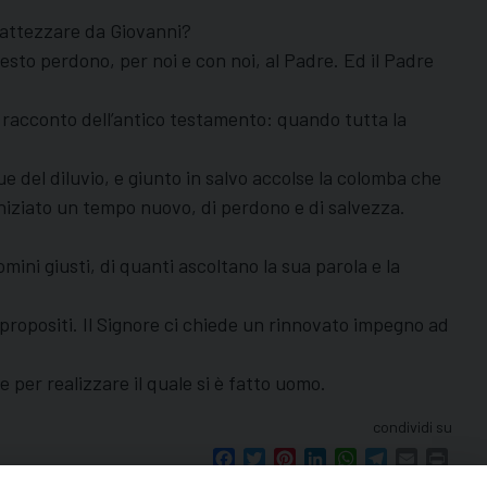
battezzare da Giovanni?
hiesto perdono, per noi e con noi, al Padre. Ed il Padre
 racconto dell’antico testamento: quando tutta la
e del diluvio, e giunto in salvo accolse la colomba che
niziato un tempo nuovo, di perdono e di salvezza.
.
mini giusti, di quanti ascoltano la sua parola e la
propositi. Il Signore ci chiede un rinnovato impegno ad
 per realizzare il quale si è fatto uomo.
condividi su
Facebook
Twitter
Pinterest
LinkedIn
WhatsApp
Telegram
Email
Print