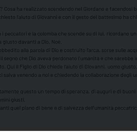
e? Cosa ha realizzato scendendo nel Giordano e facendosi 
a chiesto l’aiuto di Giovanni e con il gesto del battesimo ha c
 peccatori e la colomba che scende su di lui, ricordano un
a giusto davanti a Dio, Noè.
edito alla parola di Dio e costruito l’arca, sorse sulle acqu
 il segno che Dio aveva perdonato l’umanità e che sarebbe i
o. Qui il Figlio di Dio chiede l’aiuto di Giovanni, uomo giusto
ci salva venendo a noi e chiedendo la collaborazione degli uo
litamente questo un tempo di speranza, di auguri e di buoni 
mini giusti.
nti quel piano di bene e di salvezza dell’umanità peccatrice