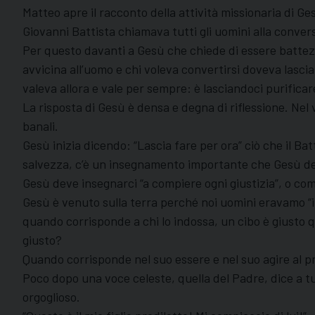
Matteo apre il racconto della attività missionaria di G
Giovanni Battista chiamava tutti gli uomini alla conver
Per questo davanti a Gesù che chiede di essere battezz
avvicina all’uomo e chi voleva convertirsi doveva lasci
valeva allora e vale per sempre: è lasciandoci purifica
La risposta di Gesù è densa e degna di riflessione. Ne
banali.
Gesù inizia dicendo: “Lascia fare per ora” ciò che il Bat
salvezza, c’è un insegnamento importante che Gesù d
Gesù deve insegnarci “a compiere ogni giustizia”, o come
Gesù è venuto sulla terra perché noi uomini eravamo “i
quando corrisponde a chi lo indossa, un cibo è giusto
giusto?
Quando corrisponde nel suo essere e nel suo agire al pro
Poco dopo una voce celeste, quella del Padre, dice a tu
orgoglioso.