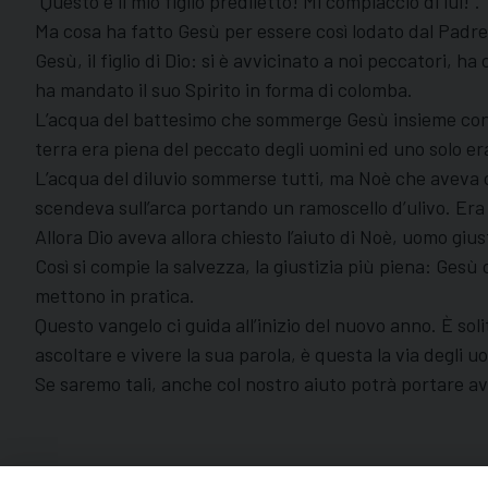
“Questo è il mio figlio prediletto! Mi compiaccio di lui!”.
Ma cosa ha fatto Gesù per essere così lodato dal Padr
Gesù, il figlio di Dio: si è avvicinato a noi peccatori, h
ha mandato il suo Spirito in forma di colomba.
L’acqua del battesimo che sommerge Gesù insieme con i
terra era piena del peccato degli uomini ed uno solo er
L’acqua del diluvio sommerse tutti, ma Noè che aveva obb
scendeva sull’arca portando un ramoscello d’ulivo. Era
Allora Dio aveva allora chiesto l’aiuto di Noè, uomo giust
Così si compie la salvezza, la giustizia più piena: Gesù 
mettono in pratica.
Questo vangelo ci guida all’inizio del nuovo anno. È so
ascoltare e vivere la sua parola, è questa la via degli uo
Se saremo tali, anche col nostro aiuto potrà portare ava