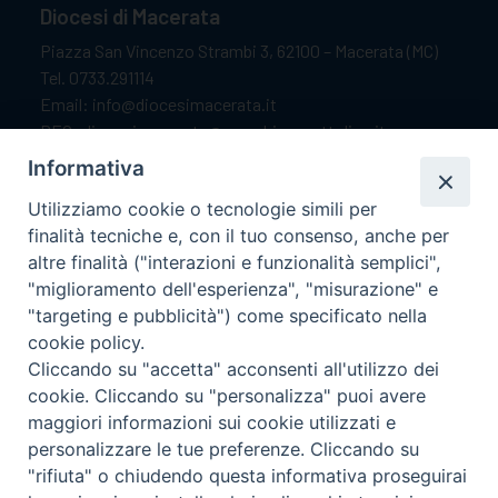
Diocesi di Macerata
Piazza San Vincenzo Strambi 3, 62100 – Macerata (MC)
Tel. 0733.291114
Email: info@diocesimacerata.it
PEC: diocesimacerata@pec.chiesacattolica.it
Comunicazioni urgenti WhatsApp:
+39 349 1787015
Informativa
Utilizziamo cookie o tecnologie simili per
finalità tecniche e, con il tuo consenso, anche per
Orari di apertura
altre finalità ("interazioni e funzionalità semplici",
"miglioramento dell'esperienza", "misurazione" e
Dal lunedì al sabato dalle 9.30 alle 12.00.
"targeting e pubblicità") come specificato nella
Il pomeriggio solo su appuntamento.
cookie policy.
Cliccando su "accetta" acconsenti all'utilizzo dei
cookie. Cliccando su "personalizza" puoi avere
seguici su
maggiori informazioni sui cookie utilizzati e
personalizzare le tue preferenze. Cliccando su
"rifiuta" o chiudendo questa informativa proseguirai
Ricerca