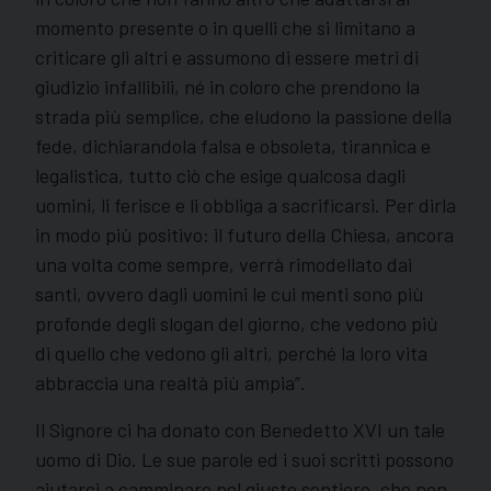
momento presente o in quelli che si limitano a
criticare gli altri e assumono di essere metri di
giudizio infallibili, né in coloro che prendono la
strada più semplice, che eludono la passione della
fede, dichiarandola falsa e obsoleta, tirannica e
legalistica, tutto ciò che esige qualcosa dagli
uomini, li ferisce e li obbliga a sacrificarsi. Per dirla
in modo più positivo: il futuro della Chiesa, ancora
una volta come sempre, verrà rimodellato dai
santi, ovvero dagli uomini le cui menti sono più
profonde degli slogan del giorno, che vedono più
di quello che vedono gli altri, perché la loro vita
abbraccia una realtà più ampia”.
Il Signore ci ha donato con Benedetto XVI un tale
uomo di Dio. Le sue parole ed i suoi scritti possono
aiutarci a camminare nel giusto sentiero, che non