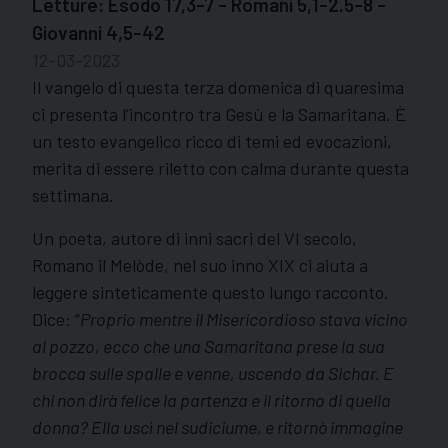
Letture: Esodo 17,3-7 - Romani 5,1-2.5-8 -
Giovanni 4,5-42
12-03-2023
Il vangelo di questa terza domenica di quaresima
ci presenta l’incontro tra Gesù e la Samaritana. È
un testo evangelico ricco di temi ed evocazioni,
merita di essere riletto con calma durante questa
settimana.
Un poeta, autore di inni sacri del VI secolo,
Romano il Melòde, nel suo inno XIX ci aiuta a
leggere sinteticamente questo lungo racconto.
Dice: “
Proprio mentre il Misericordioso stava vicino
al pozzo, ecco che una Samaritana prese la sua
brocca sulle spalle e venne, uscendo da Sichar. E
chi non dirà felice la partenza e il ritorno di quella
donna? Ella uscì nel sudiciume, e ritornò immagine