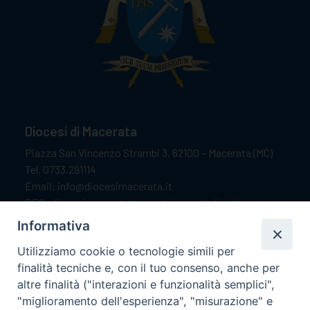
Diocesi di Macerata
Piazza San Vincenzo Strambi 3, 62100 – Macerata (MC)
Tel. 0733.291114
Email: info@diocesimacerata.it
PEC: diocesimacerata@pec.chiesacattolica.it
Comunicazioni urgenti WhatsApp:
+39 349 1787015
Informativa
Utilizziamo cookie o tecnologie simili per
finalità tecniche e, con il tuo consenso, anche per
Orari di apertura
altre finalità ("interazioni e funzionalità semplici",
"miglioramento dell'esperienza", "misurazione" e
Dal lunedì al sabato dalle 9.30 alle 12.00.