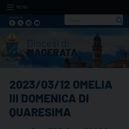
Skip
to
seguici su
Ricerca
content
per:
2023/03/12 OMELIA
III DOMENICA DI
QUARESIMA