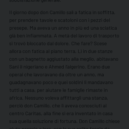
Il giorno dopo don Camillo salì a fatica in soffitta,
per prendere tavole e scatoloni con i pezzi del
presepe. Ma aveva un anno in più ed una sciatica
già ben infiammata. A metà del lavoro di trasporto
si trovò bloccato dal dolore. Che fare? Scese
allora con fatica al piano terra. Li in due stanze
con un bagnetto aggiustato alla meglio, abitavano
Sani il nigeriano e Ahmed l’algerino. Erano due
operai che lavoravano da oltre un anno, ma
guadagnavano poco e quei soldini li mandavano
tutti a casa, per aiutare le famiglie rimaste in
africa. Nessuno voleva affittargli una stanza,
perciò don Camillo, che li aveva conosciuti al
centro Caritas, alla fine si era inventato in casa
sua quella soluzione di fortuna. Don Camillo chiese
aiuto proprio a loro, con la sua solita faccia da