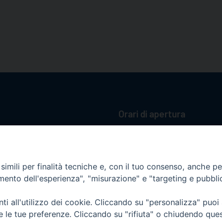
Orari di apertura
62100 – Macerata (MC)
Dal lunedì al sabato dalle 9.30 al
Il pomeriggio solo su appunta
sacattolica.it
imili per finalità tecniche e, con il tuo consenso, anche per 
pp:
+39 349 1787015
amento dell'esperienza", "misurazione" e "targeting e pubbli
i all'utilizzo dei cookie. Cliccando su "personalizza" puoi
re le tue preferenze. Cliccando su "rifiuta" o chiudendo que