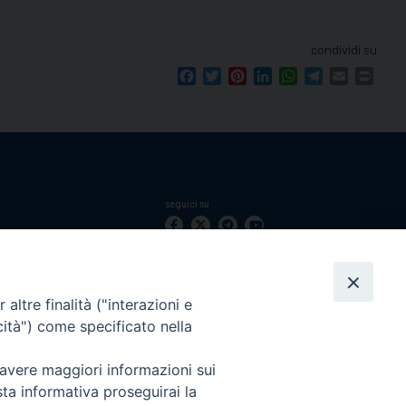
condividi su
Facebook
Twitter
Pinterest
LinkedIn
WhatsApp
Telegram
Email
Print
seguici su
le 12.00.
mento.
Ricerca
per:
altre finalità ("interazioni e
cità") come specificato nella
 avere maggiori informazioni sui
sta informativa proseguirai la