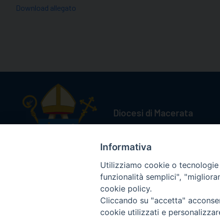
Download allegato
Diocesi di Macerata
Piazza San Vincenzo Strambi 3, 
Tel. 0733.291114
Informativa
Email: info@diocesimacerata.it
PEC: diocesimacerata@pec.chie
Utilizziamo cookie o tecnologie s
Comunicazioni urgenti WhatsA
funzionalità semplici", "miglior
cookie policy.
Cliccando su "accetta" acconsent
cookie utilizzati e personalizza