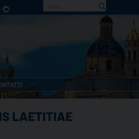
Ricerca
per:
ONTATTI
S LAETITIAE