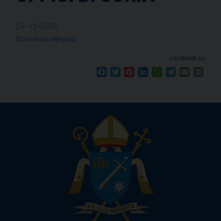
24-12-2016
Download allegato
condividi su
Facebook
Twitter
Pinterest
LinkedIn
WhatsApp
Telegram
Email
Print