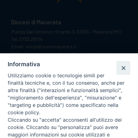
Diocesi di Macerata
Piazza San Vincenzo Strambi 3, 62100 – Macerata (MC)
Tel. 0733.291114
Email: info@diocesimacerata.it
PEC: diocesimacerata@pec.chiesacattolica.it
Comunicazioni urgenti WhatsApp:
+39 349 1787015
Informativa
Utilizziamo cookie o tecnologie simili per
finalità tecniche e, con il tuo consenso, anche per
Orari di apertura
altre finalità ("interazioni e funzionalità semplici",
"miglioramento dell'esperienza", "misurazione" e
Dal lunedì al sabato dalle 9.30 alle 12.00.
"targeting e pubblicità") come specificato nella
Il pomeriggio solo su appuntamento.
cookie policy.
Cliccando su "accetta" acconsenti all'utilizzo dei
cookie. Cliccando su "personalizza" puoi avere
seguici su
maggiori informazioni sui cookie utilizzati e