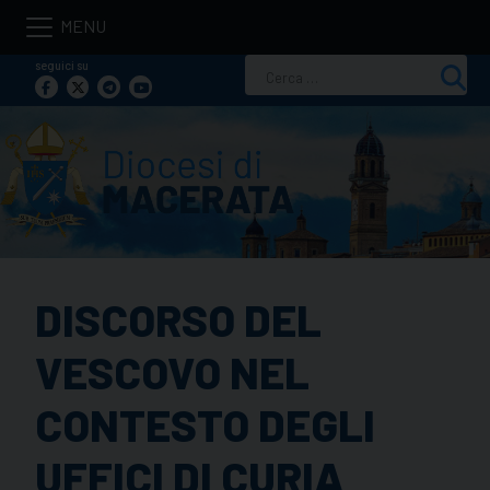
Skip
to
seguici su
Ricerca
content
per:
DISCORSO DEL
VESCOVO NEL
CONTESTO DEGLI
UFFICI DI CURIA