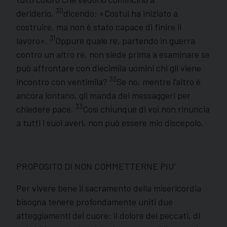
30
deriderlo,
dicendo: «Costui ha iniziato a
costruire, ma non è stato capace di finire il
31
lavoro».
Oppure quale re, partendo in guerra
contro un altro re, non siede prima a esaminare se
può affrontare con diecimila uomini chi gli viene
32
incontro con ventimila?
Se no, mentre l’altro è
ancora lontano, gli manda dei messaggeri per
33
chiedere pace.
Così chiunque di voi non rinuncia
a tutti i suoi averi, non può essere mio discepolo.
PROPOSITO DI NON COMMETTERNE PIU’
Per vivere bene il sacramento della misericordia
bisogna tenere profondamente uniti due
atteggiamenti del cuore: il dolore dei peccati, di