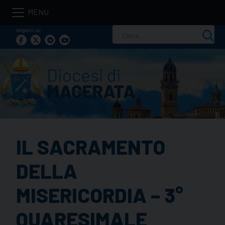
Skip
to
seguici su
Ricerca
content
per:
IL SACRAMENTO
DELLA
MISERICORDIA – 3°
QUARESIMALE