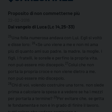
Proposito di non commetterne più
22-02-2016
Dal vangelo di Luca (Lc 14,25-33)
25
Una folla numerosa andava con Lui. Egli si voltò
26
e disse loro:
«Se uno viene a me e non mi ama
più di quanto ami suo padre, la madre, la moglie, i
figli, i fratelli, le sorelle e perfino la propria vita,
27
non può essere mio discepolo.
Colui che non
porta la propria croce e non viene dietro a me,
non può essere mio discepolo.
28
Chi di voi, volendo costruire una torre, non siede
prima a calcolare la spesa e a vedere se ha i mezzi
29
per portarla a termine?
Per evitare che, se getta
le fondamenta e non è in grado di finire il lavoro,
tutti coloro che vedono comincino a