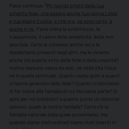
5
Paolo continua:
Mi ricordo infatti della tua
schietta fede, che ebbero anche tua nonna Lòide
e tua madre Eunìce, e che ora, ne sono certo, è
anche in te.
Paolo stima la schiettezza, la
trasparenza, il valore della semplicità, della non
ipocrisia. Certo le stimiamo anche noi e le
desideriamo presenti negli altri, ma le viviamo
anche noi queste virtù della fede e della umanità?
Inoltre nessuno nasce da solo, nè nella vita fisica
né in quella spirituale. Quanto siamo grati a quanti
ci hanno generato nella fede? Quanto ci sforziamo
di far onore alla famiglia di cui facciamo parte? Si
apre per noi presbiteri a questo punto un discorso
spinoso: qual’è la nostra famiglia? Certo c’è la
famiglia naturale dalla quale proveniamo, ma
quando siamo stati ordinati siamo stati inseriti in