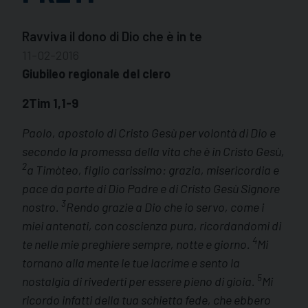
Ravviva il dono di Dio che è in te
11-02-2016
Giubileo regionale del clero
2Tim 1,1-9
Paolo, apostolo di Cristo Gesù per volontà di Dio e
secondo la promessa della vita che è in Cristo Gesù,
2
a Timòteo, figlio carissimo: grazia, misericordia e
pace da parte di Dio Padre e di Cristo Gesù Signore
3
nostro.
Rendo grazie a Dio che io servo, come i
miei antenati, con coscienza pura, ricordandomi di
4
te nelle mie preghiere sempre, notte e giorno.
Mi
tornano alla mente le tue lacrime e sento la
5
nostalgia di rivederti per essere pieno di gioia.
Mi
ricordo infatti della tua schietta fede, che ebbero