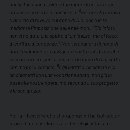
anche tua nonna Lòide e tua madre Eunìce, e che
6
ora, ne sono certo, è anche in te.
Per questo motivo
ti ricordo di ravvivare il dono di Dio, che è in te
7
mediante l’imposizione delle mie mani.
Dio infatti
non ci ha dato uno spirito di timidezza, ma di forza,
8
di carità e di prudenza.
Non vergognarti dunque di
dare testimonianza al Signore nostro, né di me, che
sono in carcere per lui; ma, con la forza di Dio, soffri
9
con me per il Vangelo.
Egli infatti ci ha salvati e ci
ha chiamati con una vocazione santa, non già in
base alle nostre opere, ma secondo il suo progetto
e la sua grazia.
Per la riflessione che vi propongo mi ha ispirato un
brano di una conferenza a dei religiosi fatta nel