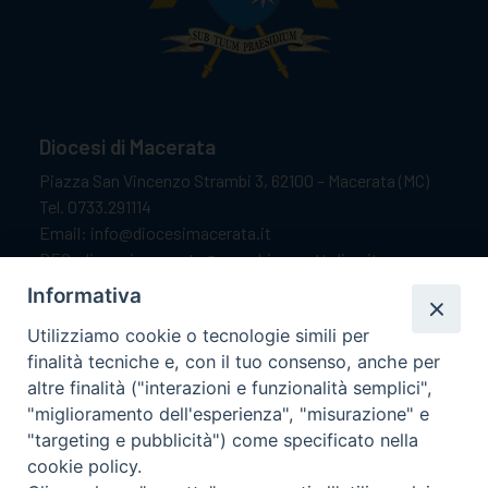
Diocesi di Macerata
Piazza San Vincenzo Strambi 3, 62100 – Macerata (MC)
Tel. 0733.291114
Email: info@diocesimacerata.it
PEC: diocesimacerata@pec.chiesacattolica.it
Comunicazioni urgenti WhatsApp:
+39 349 1787015
Informativa
Utilizziamo cookie o tecnologie simili per
finalità tecniche e, con il tuo consenso, anche per
Orari di apertura
altre finalità ("interazioni e funzionalità semplici",
"miglioramento dell'esperienza", "misurazione" e
Dal lunedì al sabato dalle 9.30 alle 12.00.
"targeting e pubblicità") come specificato nella
Il pomeriggio solo su appuntamento.
cookie policy.