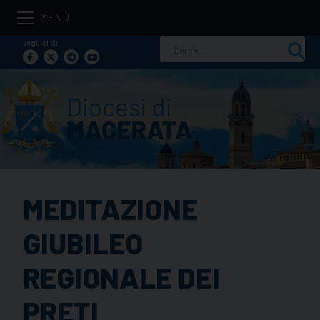
Skip
to
seguici su
Ricerca
content
per:
MEDITAZIONE
GIUBILEO
REGIONALE DEI
PRETI