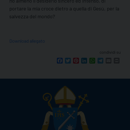
ho almeno il desiderio sincero ed intenso, di
portare la mia croce dietro a quella di Gesù, per la
salvezza del mondo?
Download allegato
condividi su
Facebook
Twitter
Pinterest
LinkedIn
WhatsApp
Telegram
Email
Print