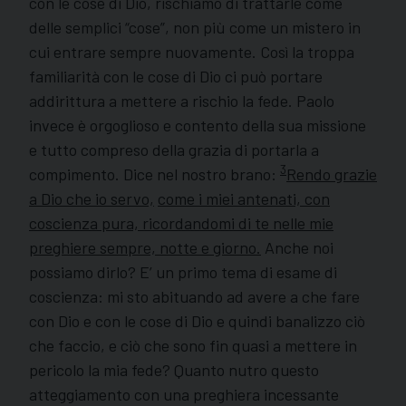
con le cose di Dio, rischiamo di trattarle come
delle semplici “cose”, non più come un mistero in
cui entrare sempre nuovamente. Così la troppa
familiarità con le cose di Dio ci può portare
addirittura a mettere a rischio la fede. Paolo
invece è orgoglioso e contento della sua missione
e tutto compreso della grazia di portarla a
3
compimento. Dice nel nostro brano:
Rendo grazie
a Dio che io servo,
come i miei antenati, con
coscienza pura, ricordandomi di te nelle mie
preghiere sempre, notte e giorno.
Anche noi
possiamo dirlo? E’ un primo tema di esame di
coscienza: mi sto abituando ad avere a che fare
con Dio e con le cose di Dio e quindi banalizzo ciò
che faccio, e ciò che sono fin quasi a mettere in
pericolo la mia fede? Quanto nutro questo
atteggiamento con una preghiera incessante