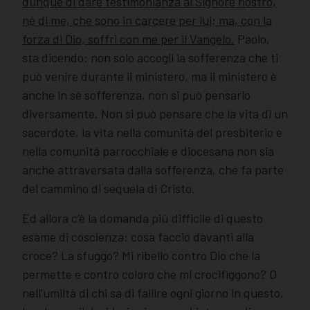
dunque di dare testimonianza al Signore nostro,
né di me, che sono in carcere per lui; ma, con la
forza di Dio, soffri con me per il Vangelo.
Paolo,
sta dicendo: non solo accogli la sofferenza che ti
può venire durante il ministero, ma il ministero è
anche in sé sofferenza, non si può pensarlo
diversamente. Non si può pensare che la vita di un
sacerdote, la vita nella comunità del presbiterio e
nella comunità parrocchiale e diocesana non sia
anche attraversata dalla sofferenza, che fa parte
del cammino di sequela di Cristo.
Ed allora c’è la domanda più difficile di questo
esame di coscienza: cosa faccio davanti alla
croce? La sfuggo? Mi ribello contro Dio che la
permette e contro coloro che mi crocifiggono? O
nell’umiltà di chi sa di fallire ogni giorno in questo,