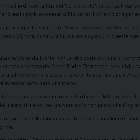
l rischio di fare la fine del “caro estinto”, di cui tutti par
Per questo parlo e come al solito cerco di dire ciò che penso
un passaggio del salmo 115: “
Che cosa renderò al Signore per tu
voti al Signore, davanti a tutto il suo popolo
”. In queste due
 che viene da fuori e non un desiderio personale, perché si 
to questa proposta del Santo Padre Francesco, che mi giuns
 era, almeno non era stata una volontà mia, ma una richiesta
e mi avrebbe certo dato una mano.
derai che in questa nomina c’entri davvero lo Spirito Santo
i è messo di mezzo per davvero ed io non posso che ringrazi
né visioni né illuminazioni particolari e la mia fede è rima
di me.
nto in debito:
Che cosa renderò al Signore per tutti i benefici