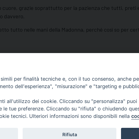
 cuore, grazie soprattutto per la pazienza che tutti, preti 
ro davvero.
etto tutto nelle mani della Madonna, perché così so per ce
imili per finalità tecniche e, con il tuo consenso, anche per 
amento dell'esperienza", "misurazione" e "targeting e pubbli
Orari di apertura
i all'utilizzo dei cookie. Cliccando su "personalizza" puoi
62100 – Macerata (MC)
Dal lunedì al sabato dalle 9.30 al
re le tue preferenze. Cliccando su "rifiuta" o chiudendo que
Il pomeriggio solo su appunta
okie tecnici. Ulteriori informazioni sono disponibili nella
coo
sacattolica.it
Rifiuta
pp:
+39 349 1787015