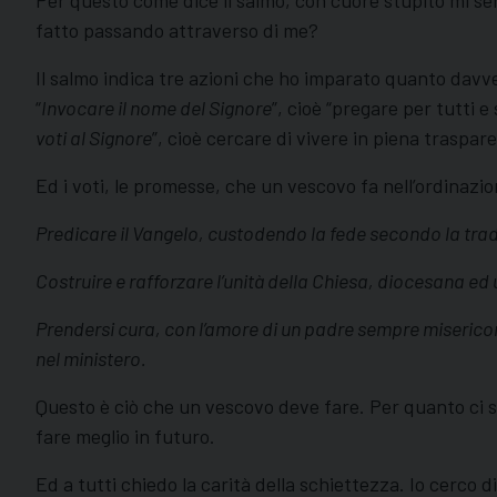
fatto passando attraverso di me?
Il salmo indica tre azioni che ho imparato quanto davve
“
Invocare il nome del Signore
”, cioè “pregare per tutti 
voti al Signore
”, cioè cercare di vivere in piena traspar
Ed i voti, le promesse, che un vescovo fa nell’ordinazio
Predicare il Vangelo, custodendo la fede secondo la trad
Costruire e rafforzare l’unità della Chiesa, diocesana ed u
Prendersi cura, con l’amore di un padre sempre misericordi
nel ministero.
Questo è ciò che un vescovo deve fare. Per quanto ci so
fare meglio in futuro.
Ed a tutti chiedo la carità della schiettezza. Io cerco