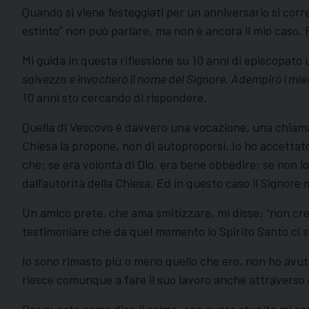
Quando si viene festeggiati per un anniversario si corre i
estinto” non può parlare, ma non è ancora il mio caso. 
Mi guida in questa riflessione su 10 anni di episcopato 
salvezza e invocherò il nome del Signore. Adempirò i miei 
10 anni sto cercando di rispondere.
Quella di Vescovo è davvero una vocazione, una chiamata
Chiesa la propone, non di autoproporsi. Io ho accetta
che: se era volontà di Dio, era bene obbedire; se non lo
dall’autorità della Chiesa. Ed in questo caso il Signor
Un amico prete, che ama smitizzare, mi disse: “non cre
testimoniare che da quel momento lo Spirito Santo ci s
Io sono rimasto più o meno quello che ero, non ho avuto 
riesce comunque a fare il suo lavoro anche attraverso 
Per questo come dice il salmo, con cuore stupito mi se