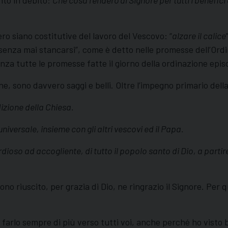
ro siano costitutive del lavoro del Vescovo: “
alzare il calice
e senza mai stancarsi”, come è detto nelle promesse dell’Ordi
enza tutte le promesse fatte il giorno della ordinazione epis
ne, sono davvero saggi e belli. Oltre l’impegno primario dell
izione della Chiesa.
niversale, insieme con gli altri vescovi ed il Papa.
oso ad accogliente, di tutto il popolo santo di Dio, a partire 
no riuscito, per grazia di Dio, ne ringrazio il Signore. Per
 di farlo sempre di più verso tutti voi, anche perché ho vis