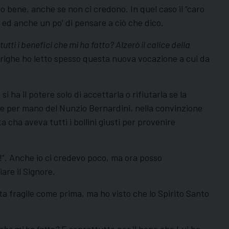
lano bene, anche se non ci credono. In quel caso il “caro
 ed anche un po’ di pensare a ciò che dico.
tti i benefici che mi ha fatto? Alzerò il calice della
 righe ho letto spesso questa nuova vocazione a cui da
ha il potere solo di accettarla o rifiutarla se la
e per mano del Nunzio Bernardini, nella convinzione
 cha aveva tutti i bollini giusti per provenire
!”. Anche io ci credevo poco, ma ora posso
are il Signore.
sta fragile come prima, ma ho visto che lo Spirito Santo
 che mi ha fatto?
E soprattutto per il bene che Lui ha