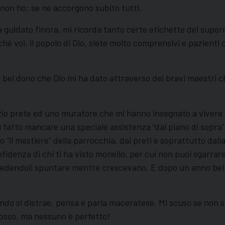
on ho: se ne accorgono subito tutti.
 guidato finora, mi ricorda tanto certe etichette del super
hé voi, il popolo di Dio, siete molto comprensivi e pazienti
bel dono che Dio mi ha dato attraverso dei bravi maestri che 
 prete ed uno muratore che mi hanno insegnato a vivere e cre
 fatto mancare una speciale assistenza “dal piano di sopra
o “il mestiere” della parrocchia, dai preti e soprattutto dal
onfidenza di chi ti ha visto monello, per cui non puoi sgarrar
 vedendoli spuntare mentre crescevano. E dopo un anno belliss
ando si distrae, pensa e parla maceratese. Mi scuso se non 
rosso, ma nessuno è perfetto!