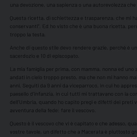
una devozione, una sapienza o una autorevolezza che n
Questa ricetta, di schiettezza e trasparenza, che mi ha
conservanti”. Ed ho visto che è una buona ricetta, perc
troppo la testa.
Anche di questo stile devo rendere grazie, perché è un 
sacerdozio e 10 di episcopato.
La mia famiglia per prima, con mamma, nonna ed uno zio
andati in cielo troppo presto, ma che non mi hanno mai
anni. Seguiti da 9 anni da viceparroco, in cui ho appres
paesello d’infanzia, in cui tutti mi trattavano con la c
dell’Umbria, quando ho capito pregi e difetti dei preti
avventura della fede: fare il vescovo.
Questo è il vescovo che vi è capitato e che adesso, qu
vostre tavole, un difetto che a Macerata è piuttosto g