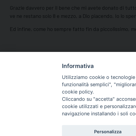
Grazie davvero per il bene che mi avete donato di tutto
ve ne restano solo 8 e mezzo, a Dio piacendo. Io lo spe
Ed infine, come ho sempre fatto fin da piccolissimo, m
Informativa
Utilizziamo cookie o tecnologie s
funzionalità semplici", "miglior
cookie policy.
Diocesi di Macerata
Cliccando su "accetta" acconsent
Piazza San Vincenzo Strambi 3, 
cookie utilizzati e personalizza
Tel. 0733.291114
navigazione installando i soli co
Email: info@diocesimacerata.it
PEC: diocesimacerata@pec.chie
Personalizza
Comunicazioni urgenti WhatsA