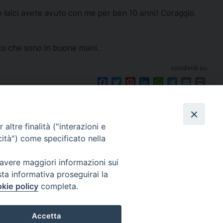
e laici avete avuto con me per ben 10 anni! Coraggio,
rto che sono in buone mani.
condividi su
Facebook
Twitter
Pinterest
LinkedIn
WhatsApp
Telegram
Email
Print
altre finalità ("interazioni e
cità") come specificato nella
seguici su
 avere maggiori informazioni sui
le 12.00.
sta informativa proseguirai la
mento.
kie policy
completa.
Ricerca
per:
Accetta