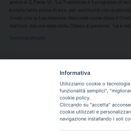
amico di S.Paolo VI: “La Tradizione è il progresso di ie
è stato fatto prima di loro, per sostituirlo con qualco
Credo che la tua missione diaconale come disse il Croce
mattoni, ma con essa della Chiesa di persone: “va e resta
Download allegato
Informativa
Utilizziamo cookie o tecnologie s
funzionalità semplici", "miglior
cookie policy.
Diocesi di Macerata
Cliccando su "accetta" acconsent
Piazza San Vincenzo Strambi 3, 
cookie utilizzati e personalizza
Tel. 0733.291114
navigazione installando i soli co
Email: info@diocesimacerata.it
PEC: diocesimacerata@pec.chie