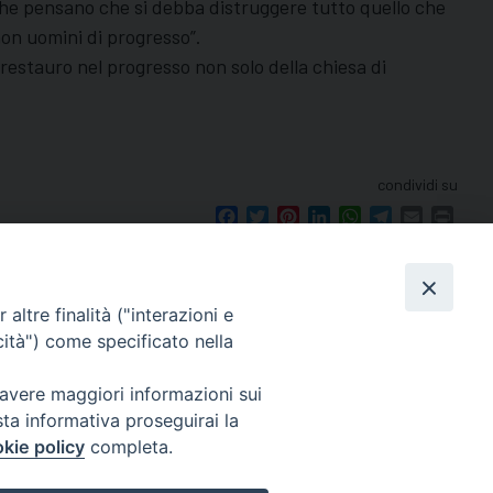
i che pensano che si debba distruggere tutto quello che
non uomini di progresso”.
restauro nel progresso non solo della chiesa di
condividi su
Facebook
Twitter
Pinterest
LinkedIn
WhatsApp
Telegram
Email
Print
altre finalità ("interazioni e
cità") come specificato nella
seguici su
 avere maggiori informazioni sui
le 12.00.
sta informativa proseguirai la
mento.
kie policy
completa.
Ricerca
per: