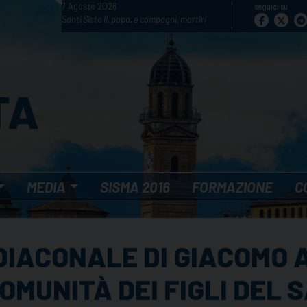
7 Agosto 2026
seguici su
Santi Sisto II, papa, e compagni, martiri
MEDIA
SISMA 2016
FORMAZIONE
C
DIACONALE DI GIACOMO A
MUNITÀ DEI FIGLI DEL S