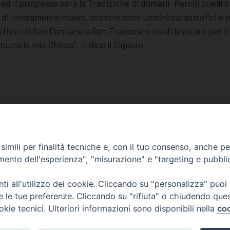
ri ed il progresso sarà la Tradizione di domani. Perciò quell
sa di interamente nuovo, costoro sono uomini catastrofici e 
fisso di San Damiano a San Francesco sia di lavorare per il 
ura la mia Chiesa”, ti dice il Signore.
imili per finalità tecniche e, con il tuo consenso, anche per 
amento dell'esperienza", "misurazione" e "targeting e pubbli
Orari di apertura
i all'utilizzo dei cookie. Cliccando su "personalizza" puoi
62100 – Macerata (MC)
Dal lunedì al sabato dalle 9.30 al
re le tue preferenze. Cliccando su "rifiuta" o chiudendo que
Il pomeriggio solo su appunta
okie tecnici. Ulteriori informazioni sono disponibili nella
coo
sacattolica.it