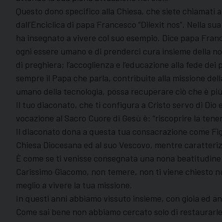
Questo dono specifico alla Chiesa, che siete chiamati a
dall’Enciclica di papa Francesco “Dilexit nos”. Nella s
ha insegnato a vivere col suo esempio. Dice papa France
ogni essere umano e di prenderci cura insieme della no
di preghiera; l’accoglienza e l’educazione alla fede dei 
sempre il Papa che parla, contribuite alla missione dell
umano della tecnologia, possa recuperare ciò che è più 
Il tuo diaconato, che ti configura a Cristo servo di Dio 
vocazione al Sacro Cuore di Gesù è: “riscoprire la tenerez
Il diaconato dona a questa tua consacrazione come Figl
Chiesa Diocesana ed al suo Vescovo, mentre caratterizza
È come se ti venisse consegnata una nona beatitudine: b
Carissimo Giacomo, non temere, non ti viene chiesto n
meglio a vivere la tua missione.
In questi anni abbiamo vissuto insieme, con gioia ed an
Come sai bene non abbiamo cercato solo di restaurarle,