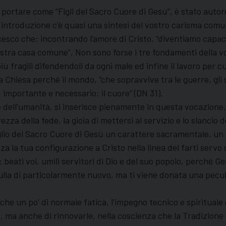
 portare come “Figli del Sacro Cuore di Gesù”, è stato autor
ua introduzione c’è quasi una sintesi del vostro carisma comu
sco che: incontrando l’amore di Cristo, “diventiamo capaci d
stra casa comune”. Non sono forse i tre fondamenti della vos
più fragili difendendoli da ogni male ed infine il lavoro per
a Chiesa perché il mondo, “che sopravvive tra le guerre, gli 
importante e necessario: il cuore” (DN 31).
e dell’umanità, si inserisce pienamente in questa vocazione, d
za della fede, la gioia di mettersi al servizio e lo slancio d
io del Sacro Cuore di Gesù un carattere sacramentale, un seg
 la tua configurazione a Cristo nella linea del farti servo 
eati voi, umili servitori di Dio e del suo popolo, perché G
ulla di particolarmente nuovo, ma ti viene donata una pec
che un po’ di normale fatica, l’impegno tecnico e spirituale
 ma anche di rinnovarle, nella coscienza che la Tradizione 