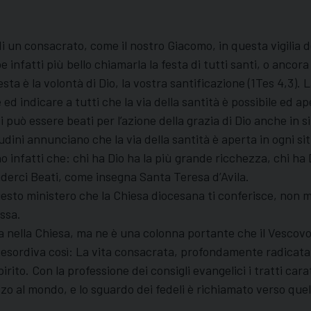
i un consacrato, come il nostro Giacomo, in questa vigilia de
infatti più bello chiamarla la festa di tutti santi, o ancora 
uesta è la volontà di Dio, la vostra santificazione (1Tes 4,3)
d indicare a tutti che la via della santità è possibile ed ape
si può essere beati per l’azione della grazia di Dio anche i
dini annunciano che la via della santità è aperta in ogni sit
ono infatti che: chi ha Dio ha la più grande ricchezza, chi ha
renderci Beati, come insegna Santa Teresa d’Avila.
questo ministero che la Chiesa diocesana ti conferisce, non m
ssa.
ia nella Chiesa, ma ne è una colonna portante che il Vesco
II esordiva così: La vita consacrata, profondamente radicata
rito. Con la professione dei consigli evangelici i tratti car
o al mondo, e lo sguardo dei fedeli è richiamato verso quel 