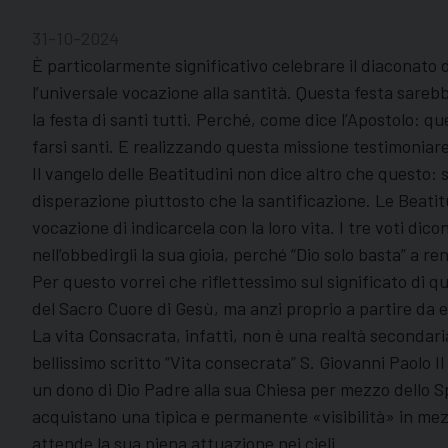
31-10-2024
È particolarmente significativo celebrare il diaconato d
l’universale vocazione alla santità. Questa festa sarebbe 
la festa di santi tutti. Perché, come dice l’Apostolo: q
farsi santi. E realizzando questa missione testimoniare e
Il vangelo delle Beatitudini non dice altro che questo: 
disperazione piuttosto che la santificazione. Le Beatitu
vocazione di indicarcela con la loro vita. I tre voti dic
nell’obbedirgli la sua gioia, perché “Dio solo basta” a 
Per questo vorrei che riflettessimo sul significato di 
del Sacro Cuore di Gesù, ma anzi proprio a partire da e
La vita Consacrata, infatti, non è una realtà secondar
bellissimo scritto “Vita consecrata” S. Giovanni Paolo 
un dono di Dio Padre alla sua Chiesa per mezzo dello Spi
acquistano una tipica e permanente «visibilità» in mezz
attende la sua piena attuazione nei cieli.