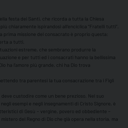
lla festa dei Santi, che ricorda a tutta la Chiesa
più chiaramente ispirandosi all’enciclica “Fratelli tutti”,
. La prima missione del consacrato è proprio questa:
rta a tutti.
n situazioni estreme, che sembrano produrre la
uazione e per tutti ed i consacrati hanno la bellissima
 Dio ha l’amore più grande, chi ha Dio trova
ettendo tra parentesi la tua consacrazione tra i Figli
vo deve custodire come un bene prezioso. Nel suo
 negli esempi e negli insegnamenti di Cristo Signore, è
atteristici di Gesù – vergine, povero ed obbediente –
mistero del Regno di Dio che già opera nella storia, ma