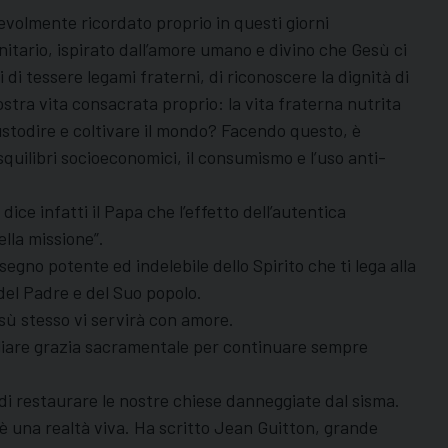
evolmente ricordato proprio in questi giorni
nitario, ispirato dall’amore umano e divino che Gesù ci
i tessere legami fraterni, di riconoscere la dignità di
tra vita consacrata proprio: la vita fraterna nutrita
 custodire e coltivare il mondo? Facendo questo, è
squilibri socioeconomici, il consumismo e l’uso anti-
ice infatti il Papa che l’effetto dell’autentica
ella missione”.
no potente ed indelebile dello Spirito che ti lega alla
del Padre e del Suo popolo.
esù stesso vi servirà con amore.
uliare grazia sacramentale per continuare sempre
 di restaurare le nostre chiese danneggiate dal sisma.
è una realtà viva. Ha scritto Jean Guitton, grande