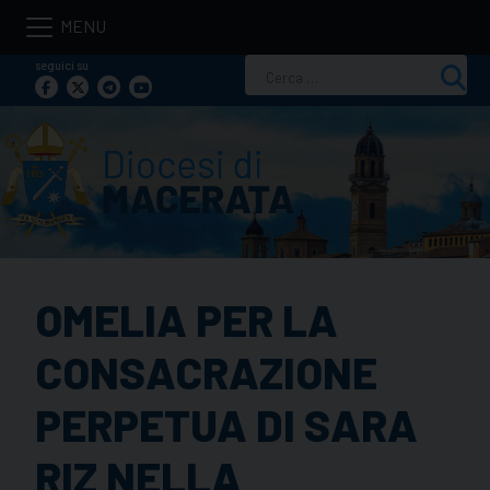
Skip
to
seguici su
Ricerca
content
per:
OMELIA PER LA
CONSACRAZIONE
PERPETUA DI SARA
RIZ NELLA