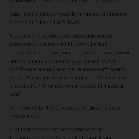
amare dentro il suo corpo mistico, che siamo noi.
San Paolo lo dice con parole immense: la Chiesa è
il corpo di Cristo e Lui è il capo.
Questo significa che Gesù oggi vuole ancora
guardare attraverso occhi umani, parlare
attraverso labbra umane, toccare attraverso mani
umane, amare attraverso cuori umani. Vuole
continuare la sua presenza nel mondo attraverso
di noi. Per questo il Signore può dire: “Dove due o
tre sono riuniti nel mio nome, io sono in mezzo a
loro”.
Non dice soltanto: “Io vi aiuterò”. Dice: “Io sono in
mezzo a voi”.
E qui comprendiamo la profondità della
consacrazione che Sara oggi pronuncia per