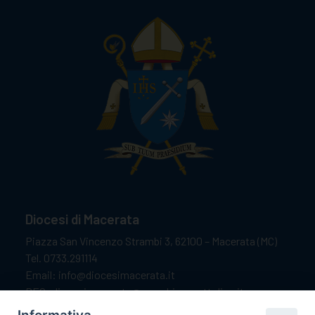
Diocesi di Macerata
Piazza San Vincenzo Strambi 3, 62100 – Macerata (MC)
Tel. 0733.291114
Email: info@diocesimacerata.it
PEC: diocesimacerata@pec.chiesacattolica.it
Comunicazioni urgenti WhatsApp:
+39 349 1787015