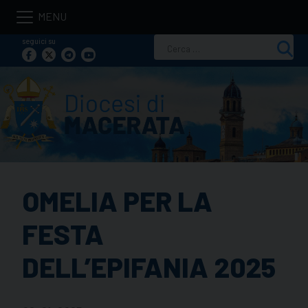
Skip
to
seguici su
Ricerca
content
per:
OMELIA PER LA
FESTA
DELL’EPIFANIA 2025