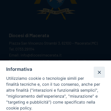
Diocesi di Macerata
Piazza San Vincenzo Strambi 3, 62100 – Macerata (MC)
Tel. 0733.291114
Email: info@diocesimacerata.it
PEC: diocesimacerata@pec.chiesacattolica.it
Comunicazioni urgenti WhatsApp:
+39 349 1787015
Informativa
Utilizziamo cookie o tecnologie simili per
finalità tecniche e, con il tuo consenso, anche per
Orari di apertura
altre finalità ("interazioni e funzionalità semplici",
"miglioramento dell'esperienza", "misurazione" e
Dal lunedì al sabato dalle 9.30 alle 12.00.
"targeting e pubblicità") come specificato nella
Il pomeriggio solo su appuntamento.
cookie policy.