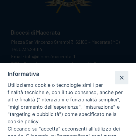
Diocesi di Macerata
Piazza San Vincenzo Strambi 3, 62100 – Macerata (MC)
Tel. 0733.291114
Email: info@diocesimacerata.it
PEC: diocesimacerata@pec.chiesacattolica.it
Comunicazioni urgenti WhatsApp:
+39 349 1787015
Informativa
Utilizziamo cookie o tecnologie simili per
finalità tecniche e, con il tuo consenso, anche per
Orari di apertura
altre finalità ("interazioni e funzionalità semplici",
"miglioramento dell'esperienza", "misurazione" e
Dal lunedì al sabato dalle 9.30 alle 12.00.
"targeting e pubblicità") come specificato nella
Il pomeriggio solo su appuntamento.
cookie policy.
Cliccando su "accetta" acconsenti all'utilizzo dei