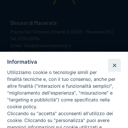
Diocesi di Macerata
Piazza San Vincenzo Strambi 3, 62100 – Macerata (MC)
Tel. 0733.291114
Email: info@diocesimacerata.it
PEC: diocesimacerata@pec.chiesacattolica.it
Comunicazioni urgenti WhatsApp:
+39 349 1787015
Informativa
Utilizziamo cookie o tecnologie simili per
finalità tecniche e, con il tuo consenso, anche per
Orari di apertura
altre finalità ("interazioni e funzionalità semplici",
"miglioramento dell'esperienza", "misurazione" e
Dal lunedì al sabato dalle 9.30 alle 12.00.
"targeting e pubblicità") come specificato nella
Il pomeriggio solo su appuntamento.
cookie policy.
Cliccando su "accetta" acconsenti all'utilizzo dei
cookie. Cliccando su "personalizza" puoi avere
seguici su
maggiori informazioni sui cookie utilizzati e