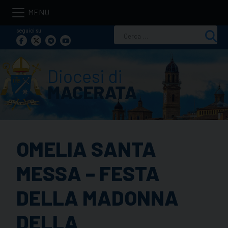
Skip
to
seguici su
Ricerca
content
per:
OMELIA SANTA
MESSA – FESTA
DELLA MADONNA
DELLA