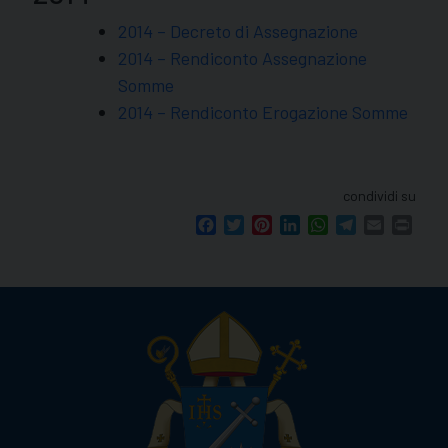
2014 – Decreto di Assegnazione
2014 – Rendiconto Assegnazione
Somme
2014 – Rendiconto Erogazione Somme
condividi su
Facebook
Twitter
Pinterest
LinkedIn
WhatsApp
Telegram
Email
Print