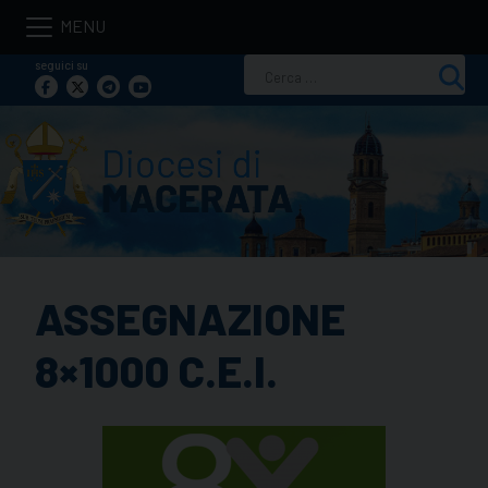
Skip
to
seguici su
Ricerca
content
per:
ASSEGNAZIONE
8×1000 C.E.I.