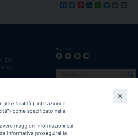
Facebook
Twitter
Pinterest
LinkedIn
WhatsApp
Telegram
Email
Print
seguici su
le 12.00.
mento.
Ricerca
per:
altre finalità ("interazioni e
cità") come specificato nella
 avere maggiori informazioni sui
sta informativa proseguirai la