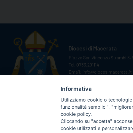
Diocesi di Macerata
Piazza San Vincenzo Strambi 3, 
Tel. 0733.291114
Email: info@diocesimacerata.it
PEC: diocesimacerata@pec.chie
Comunicazioni urgenti WhatsA
Informativa
Utilizziamo cookie o tecnologie s
funzionalità semplici", "miglior
cookie policy.
Cliccando su "accetta" acconsent
cookie utilizzati e personalizza