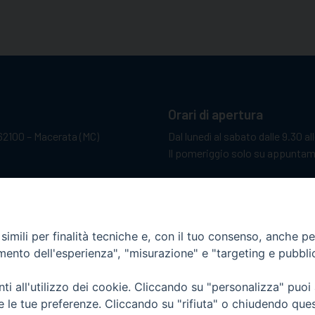
Orari di apertura
62100 – Macerata (MC)
Dal lunedì al sabato dalle 9.30 al
Il pomeriggio solo su appunta
sacattolica.it
pp:
+39 349 1787015
imili per finalità tecniche e, con il tuo consenso, anche per 
amento dell'esperienza", "misurazione" e "targeting e pubbli
i all'utilizzo dei cookie. Cliccando su "personalizza" puoi
re le tue preferenze. Cliccando su "rifiuta" o chiudendo que