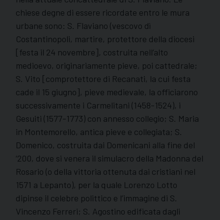
chiese degne di essere ricordate entro le mura
urbane sono: S. Flaviano (vescovo dì
Costantinopoli, martire, protettore della diocesi
[festa il 24 novembre], costruita nell’alto
medioevo, originariamente pieve, poi cattedrale;
S. Vito [comprotettore di Recanati, la cui festa
cade il 15 giugno], pieve medievale, la officiarono
successivamente i Carmelitani (1458-1524), i
Gesuiti (1577-1773) con annesso collegio; S. Maria
in Montemorello, antica pieve e collegiata; S.
Domenico, costruita dai Domenicani alla fine del
‘200, dove si venera il simulacro della Madonna del
Rosario (o della vittoria ottenuta dai cristiani nel
1571 a Lepanto), per la quale Lorenzo Lotto
dipinse il celebre polittico e l’immagine di S.
Vincenzo Ferreri; S. Agostino edificata dagli