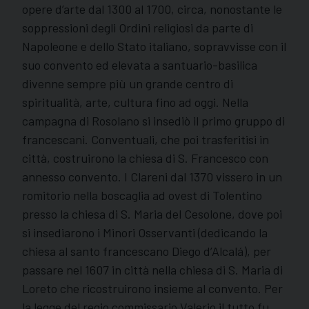
opere d’arte dal 1300 al 1700, circa, nonostante le
soppressioni degli Ordini religiosi da parte di
Napoleone e dello Stato italiano, sopravvisse con il
suo convento ed elevata a santuario-basilica
divenne sempre più un grande centro di
spiritualità, arte, cultura fino ad oggi. Nella
campagna di Rosolano si insediò il primo gruppo di
francescani. Conventuali, che poi trasferitisi in
città, costruirono la chiesa di S. Francesco con
annesso convento. I Clareni dal 1370 vissero in un
romitorio nella boscaglia ad ovest di Tolentino
presso la chiesa di S. Maria del Cesolone, dove poi
si insediarono i Minori Osservanti (dedicando la
chiesa al santo francescano Diego d’Alcalá), per
passare nel 1607 in città nella chiesa di S. Maria di
Loreto che ricostruirono insieme al convento. Per
la legge del regio commissario Valerio il tutto fu