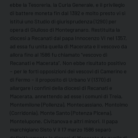
ebbe la Tesoreria, la Curia Generale, e il privilegio
di battere moneta fin dal 1392 e molto presto vi si
istituì uno Studio di giurisprudenza (1290) per
opera di Giulioso di Montegranaro. Restituita la
diocesi a Recanati dal papa Innocenzo VI nel 1357,
ad essa fu unita quella di Macerata e il vescovo da
allora fino al 1586 fu chiamato “vescovo di
Recanati e Macerata”. Non ebbe risultato positivo
– per le forti opposizioni dei vescovi di Camerino e
di Fermo – il proposito di Urbano V (1370) di
allargare i confini della diocesi di Recanati e
Macerata, annettendo ad esse i comuni di Treia,
Montemilone (Pollenza), Montecassiano, Montolmo
(Corridonia), Monte Santo (Potenza Picena),
Montelupone, Civitanova e altri minori. Il papa
marchigiano Sisto V il 17 marzo 1586 separò
definitivamente la diocesi di Macerata da quella di