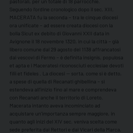
pastorali, per un totale di 18 parrocchie.
Seguendo l’ordine cronologico dopo il sec. XIII,
MACERATA fu la seconda – tra le cinque diocesi
ora unificate – ad essere creata diocesi con la
bolla Sicut ex debito di Giovanni XXII data in
Avignone il 18 novembre 1320, in cui la città – già
libero comune dal 29 agosto del 1138 affrancatosi
dai vescovi di Fermo – è definita insignis, populosa
et apta e i Maceratesi riconosciuti ecclesiae devoti
filii et fideles . La diocesi — sorta, come si è detto,
a spese di quella di Recanati ghibellina – si
estendeva all’inizio fino al mare e comprendeva
con Recanati anche il territorio di Loreto.
Macerata intanto aveva incominciato ad
acquistare un’importanza sempre maggiore, in
quanto agli inizi del XIV sec. veniva scelta come
sede preferita dai Rettori e dai Vicari della Marca,