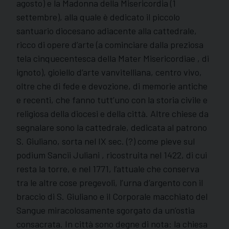
agosto) e la Madonna della Misericordia (1
settembre), alla quale è dedicato il piccolo
santuario diocesano adiacente alla cattedrale,
ricco di opere d’arte (a cominciare dalla preziosa
tela cinquecentesca della Mater Misericordiae , di
ignoto), gioiello d’arte vanvitelliana, centro vivo,
oltre che di fede e devozione, di memorie antiche
e recenti, che fanno tutt’uno con la storia civile e
religiosa della diocesi e della città. Altre chiese da
segnalare sono la cattedrale, dedicata al patrono
S. Giuliano, sorta nel IX sec. (?) come pieve sul
podium Sancii Juliani , ricostruita nel 1422, di cui
resta la torre, e nel 1771, l’attuale che conserva
tra le altre cose pregevoli, l’urna d’argento con il
braccio di S. Giuliano e il Corporale macchiato del
Sangue miracolosamente sgorgato da un’ostia
consacrata. In città sono degne di nota: la chiesa