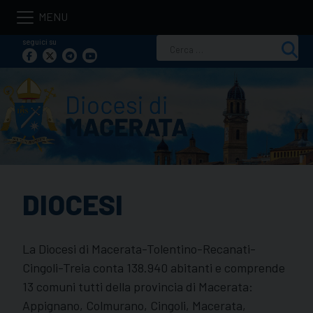
Skip
to
seguici su
Ricerca
content
per:
DIOCESI
La Diocesi di Macerata-Tolentino-Recanati-
Cingoli-Treia conta 138.940 abitanti e comprende
13 comuni tutti della provincia di Macerata:
Appignano, Colmurano, Cingoli, Macerata,