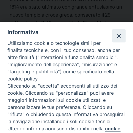
1814 era stato ultimato con grande entusiasmo un
nuovo tempio a croce greca, consacrato il 29
settembre da S. Vincenzo Maria Strambi, de
stinato ad essere cattedrale (attuale
Informativa
concattedrale), che venne arricchendosi
Utilizziamo cookie o tecnologie simili per
progressivamente di pregiate opere d’arte, tra
finalità tecniche e, con il tuo consenso, anche per
cui: la tela dell’Annunciazione, copia
altre finalità ("interazioni e funzionalità semplici",
dell’Annunciazione di G. Reni (la cattedrale è
"miglioramento dell'esperienza", "misurazione" e
dedicata alla SS. Annunziata); il quadro della
"targeting e pubblicità") come specificato nella
Madonna della Misericordia del Miccinelli,
cookie policy.
Cliccando su "accetta" acconsenti all'utilizzo dei
incoronata da Pio VII in S. Nicola da Tolentino il 17
cookie. Cliccando su "personalizza" puoi avere
maggio 1814, la tela della Madonna del Rosario del
maggiori informazioni sui cookie utilizzati e
‘500 di ignoto, un antico fonte battesimale, il
personalizzare le tue preferenze. Cliccando su
sontuoso altare del Sacramento del 1500
"rifiuta" o chiudendo questa informativa proseguirai
(proveniente dai frati agostiniani di S. Angelo in
la navigazione installando i soli cookie tecnici.
Preferenze Cookie
Pontano), la pala d’altare raffigurante
Ulteriori informazioni sono disponibili nella
cookie