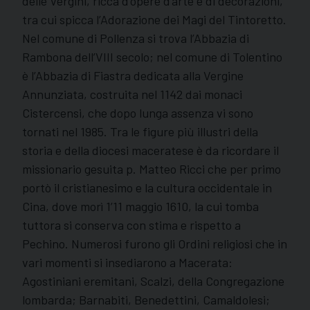
delle Vergini, ricca d’opere d’arte e di decorazioni,
tra cui spicca l’Adorazione dei Magi del Tintoretto.
Nel comune di Pollenza si trova l’Abbazia di
Rambona dell’VIII secolo; nel comune di Tolentino
è l’Abbazia di Fiastra dedicata alla Vergine
Annunziata, costruita nel 1142 dai monaci
Cistercensi, che dopo lunga assenza vi sono
tornati nel 1985. Tra le figure più illustri della
storia e della diocesi maceratese è da ricordare il
missionario gesuita p. Matteo Ricci che per primo
portò il cristianesimo e la cultura occidentale in
Cina, dove morì 1’11 maggio 1610, la cui tomba
tuttora si conserva con stima e rispetto a
Pechino. Numerosi furono gli Ordini religiosi che in
vari momenti si insediarono a Macerata:
Agostiniani eremitani, Scalzi, della Congregazione
lombarda; Barnabiti, Benedettini, Camaldolesi;