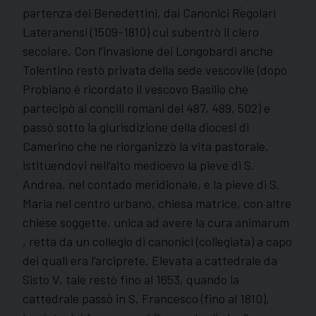
partenza dei Benedettini, dai Canonici Regolari
Lateranensi (1509-1810) cui subentrò il clero
secolare. Con l’invasione dei Longobardi anche
Tolentino restò privata della sede vescovile (dopo
Probiano è ricordato il vescovo Basilio che
partecipò ai concili romani del 487, 489, 502) e
passò sotto la giurisdizione della diocesi di
Camerino che ne riorganizzò la vita pastorale,
istituendovi nell’alto medioevo la pieve di S.
Andrea, nel contado meridionale, e la pieve di S.
Maria nel centro urbano, chiesa matrice, con altre
chiese soggette, unica ad avere la cura animarum
, retta da un collegio di canonici (collegiata) a capo
dei quali era l’arciprete. Elevata a cattedrale da
Sisto V, tale restò fino al 1653, quando la
cattedrale passò in S. Francesco (fino al 1810),