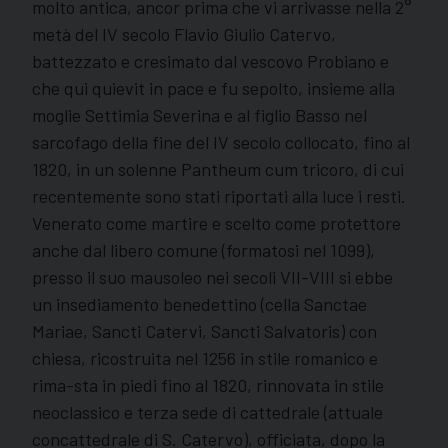
molto antica, ancor prima che vi arrivasse nella 2°
metà del IV secolo Flavio Giulio Catervo,
battezzato e cresimato dal vescovo Probiano e
che qui quievit in pace e fu sepolto, insieme alla
moglie Settimia Severina e al figlio Basso nel
sarcofago della fine del IV secolo collocato, fino al
1820, in un solenne Pantheum cum tricoro, di cui
recentemente sono stati riportati alla luce i resti.
Venerato come martire e scelto come protettore
anche dal libero comune (formatosi nel 1099),
presso il suo mausoleo nei secoli VII-VIII si ebbe
un insediamento benedettino (cella Sanctae
Mariae, Sancti Catervi, Sancti Salvatoris) con
chiesa, ricostruita nel 1256 in stile romanico e
rima-sta in piedi fino al 1820, rinnovata in stile
neoclassico e terza sede di cattedrale (attuale
concattedrale di S. Catervo), officiata, dopo la