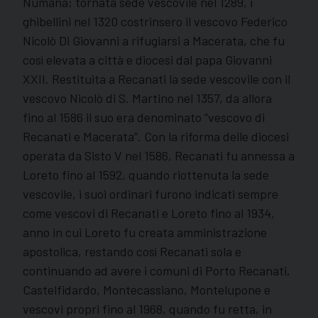
Numana; tornata sede vescovile nel 1289, i
ghibellini nel 1320 costrinsero il vescovo Federico
Nicolò Di Giovanni a rifugiarsi a Macerata, che fu
così elevata a città e diocesi dal papa Giovanni
XXII. Restituita a Recanati la sede vescovile con il
vescovo Nicolò di S. Martino nel 1357, da allora
fino al 1586 il suo era denominato “vescovo di
Recanati e Macerata”. Con la riforma delle diocesi
operata da Sisto V nel 1586, Recanati fu annessa a
Loreto fino al 1592, quando riottenuta la sede
vescovile, i suoi ordinari furono indicati sempre
come vescovi di Recanati e Loreto fino al 1934,
anno in cui Loreto fu creata amministrazione
apostolica, restando così Recanati sola e
continuando ad avere i comuni di Porto Recanati,
Castelfidardo, Montecassiano, Montelupone e
vescovi propri fino al 1968, quando fu retta, in