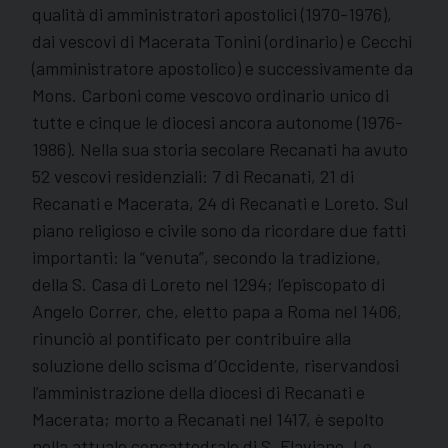
qualità di amministratori apostolici (1970-1976),
dai vescovi di Macerata Tonini (ordinario) e Cecchi
(amministratore apostolico) e successivamente da
Mons. Carboni come vescovo ordinario unico di
tutte e cinque le diocesi ancora autonome (1976-
1986). Nella sua storia secolare Recanati ha avuto
52 vescovi residenziali: 7 di Recanati, 21 di
Recanati e Macerata, 24 di Recanati e Loreto. Sul
piano religioso e civile sono da ricordare due fatti
importanti: la “venuta”, secondo la tradizione,
della S. Casa di Loreto nel 1294; l’episcopato di
Angelo Correr, che, eletto papa a Roma nel 1406,
rinunciò al pontificato per contribuire alla
soluzione dello scisma d’Occidente, riservandosi
l’amministrazione della diocesi di Recanati e
Macerata; morto a Recanati nel 1417, è sepolto
nella attuale concattedrale di S. Flaviano. Le