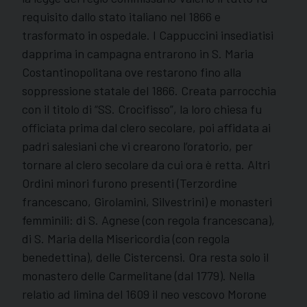
requisito dallo stato italiano nel 1866 e
trasformato in ospedale. I Cappuccini insediatisi
dapprima in campagna entrarono in S. Maria
Costantinopolitana ove restarono fino alla
soppressione statale del 1866. Creata parrocchia
con il titolo di “SS. Crocifisso”, la loro chiesa fu
officiata prima dal clero secolare, poi affidata ai
padri salesiani che vi crearono l’oratorio, per
tornare al clero secolare da cui ora è retta. Altri
Ordini minori furono presenti (Terzordine
francescano, Girolamini, Silvestrini) e monasteri
femminili: di S. Agnese (con regola francescana),
di S. Maria della Misericordia (con regola
benedettina), delle Cistercensi. Ora resta solo il
monastero delle Carmelitane (dal 1779). Nella
relatìo ad limina del 1609 il neo vescovo Morone