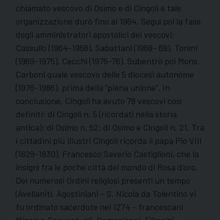
chiamato vescovo di Osimo e di Cingoli e tale
organizzazione durò fino al 1964. Seguì poi la fase
degli amministratori apostolici dei vescovi:
Cassullo (1964-1968), Sabattani (1968- 69), Tonini
(1969-1975), Cecchi (1975-76). Subentrò poi Mons.
Carboni quale vescovo delle 5 diocesi autonome
(1976-1986), prima della “piena unione”. In
conclusione, Cingoli ha avuto 78 vescovi così
definiti: di Cingoli n. 5 (ricordati nella storia
antica); di Osimo n. 52; di Osimo e Cingoli n. 21. Tra
i cittadini più illustri Cingoli ricorda il papa Pio VIII
(1829-1830), Francesco Saverio Castiglioni, che la
insignì fra le poche città del mondo di Rosa d’oro.
Dei numerosi Ordini religiosi presenti un tempo
(Avellaniti, Agostiniani – S. Nicola da Tolentino vi
fu ordinato sacerdote nel 1274 – francescani
Minori e Conventuali, Domenicani, Filippini,