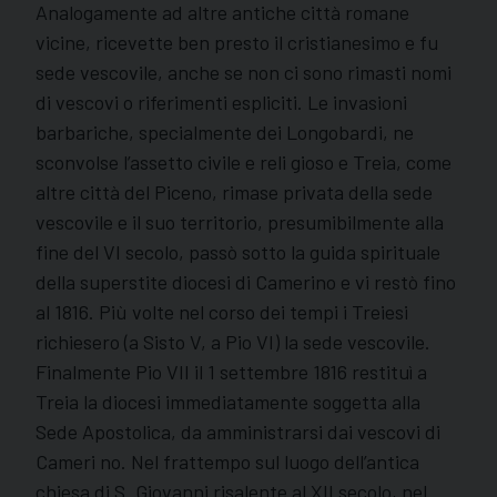
Analogamente ad altre antiche città romane
vicine, ricevette ben presto il cristianesimo e fu
sede vescovile, anche se non ci sono rimasti nomi
di vescovi o riferimenti espliciti. Le invasioni
barbariche, specialmente dei Longobardi, ne
sconvolse l’assetto civile e reli gioso e Treia, come
altre città del Piceno, rimase privata della sede
vescovile e il suo territorio, presumibilmente alla
fine del VI secolo, passò sotto la guida spirituale
della superstite diocesi di Camerino e vi restò fino
al 1816. Più volte nel corso dei tempi i Treiesi
richiesero (a Sisto V, a Pio VI) la sede vescovile.
Finalmente Pio VII il 1 settembre 1816 restituì a
Treia la diocesi immediatamente soggetta alla
Sede Apostolica, da amministrarsi dai vescovi di
Cameri no. Nel frattempo sul luogo dell’antica
chiesa di S. Giovanni risalente al XII secolo, nel