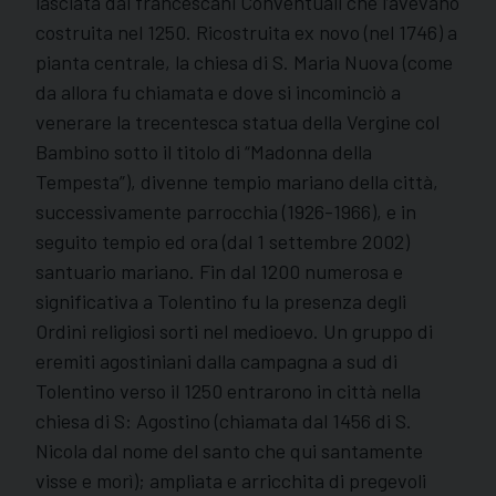
lasciata dai francescani Conventuali che l’avevano
costruita nel 1250. Ricostruita ex novo (nel 1746) a
pianta centrale, la chiesa di S. Maria Nuova (come
da allora fu chiamata e dove si incominciò a
venerare la trecentesca statua della Vergine col
Bambino sotto il titolo di “Madonna della
Tempesta”), divenne tempio mariano della città,
successivamente parrocchia (1926-1966), e in
seguito tempio ed ora (dal 1 settembre 2002)
santuario mariano. Fin dal 1200 numerosa e
significativa a Tolentino fu la presenza degli
Ordini religiosi sorti nel medioevo. Un gruppo di
eremiti agostiniani dalla campagna a sud di
Tolentino verso il 1250 entrarono in città nella
chiesa di S: Agostino (chiamata dal 1456 di S.
Nicola dal nome del santo che qui santamente
visse e morì); ampliata e arricchita di pregevoli