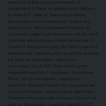
elenca tre chiese con cura animarum: la
cattedrale di S. Maria, la collegiata di S. Giacomo,
la chiesa di S. Catervo. Due erano le chiese
extraurbane con cura animarum: la pieve di S.
Andrea e di S. Maria Maddalena di Paterno. In
Colmurano, soggetta giuridicamente alla diocesi di
Tolentino, esistevano due chiese parrocchiali: S.
Donato, S. Maria Annunziata. Nel 1653 fu aperto il
seminario che, trasferito poi in un edificio annesso
a S. Catervo, restò aperto, salvo brevi
interruzioni, fino al 1975. Degli antichi Ordini
religiosi (Benedettini, Francescani: Conventuali,
Minori, Terzordine regolare, Cappuccini;
Silvestrini, Girolamini) trasferitisi o soppressi dal
nuovo stato italiano, restano solo gli Agostiniani.
Tolentino è ricordata nella storia per il trattato di
pace tra Napoleone e i legati del papa Pio VI (17