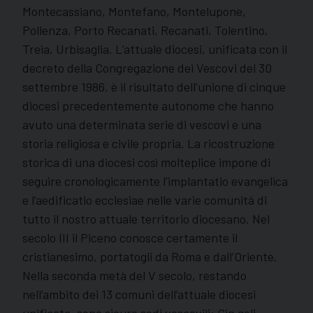
Montecassiano, Montefano, Montelupone,
Pollenza, Porto Recanati, Recanati, Tolentino,
Treia, Urbisaglia. L’attuale diocesi, unificata con il
decreto della Congregazione dei Vescovi del 30
settembre 1986, è il risultato dell’unione di cinque
diocesi precedentemente autonome che hanno
avuto una determinata serie di vescovi e una
storia religiosa e civile propria. La ricostruzione
storica di una diocesi così molteplice impone di
seguire cronologicamente l’implantatio evangelica
e l’aedificatio ecclesiae nelle varie comunità di
tutto il nostro attuale territorio diocesano. Nel
secolo III il Piceno conosce certamente il
cristianesimo, portatogli da Roma e dall’Oriente.
Nella seconda metà del V secolo, restando
nell’ambito dei 13 comuni dell’attuale diocesi
unificata, sono sicure sedi vescovili: Cin goli,