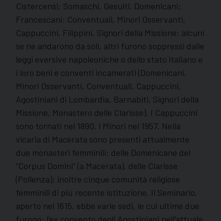
Cistercensi; Somaschi, Gesuiti, Domenicani;
Francescani: Conventuali, Minori Osservanti,
Cappuccini, Filippini, Signori della Missione: alcuni
se ne andarono da soli, altri furono soppressi dalle
leggi eversive napoleoniche o dello stato italiano e
i loro beni e conventi incamerati (Domenicani,
Minori Osservanti, Conventuali, Cappuccini,
Agostiniani di Lombardia, Barnabiti, Signori della
Missione, Monastero delle Clarisse). I Cappuccini
sono tornati nel 1890, i Minori nel 1957. Nella
vicaria di Macerata sono presenti attualmente
due monasteri femminili: delle Domenicane del
“Corpus Domini” (a Macerata), delle Clarisse
(Pollenza); inoltre cinque comunità religiose
femminili di più recente istituzione. Il Seminario,
aperto nel 1615, ebbe varie sedi, le cui ultime due
furono: l’ex convento degli Agostiniani nell’attuale