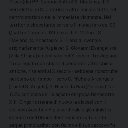
Croce (dei PP. Cappuccini), di S. Girolamo, di S.
Benedetto, di S. Caterina e altre ancora tutte nel
centro storico o nelle immediate vicinanze. Nel
territorio circostante sorsero il monastero dei SS.
Quattro Coronati, l’Abbazia di S. Vittore, S.
Flaviano, S. Anastasio; S. Elena di Avenale
originariamente fu pieve; S. Giovanni Evangelista
(Villa Strada) è nominata nel X secolo; Troviggiano
fu collegiata con chiese dipendenti; altre chiese
antiche, risalenti al X secolo – sebbene ricostruite
nel corso del tempo – sono S. Michele Arcangelo
(Castel S. Angelo), S. Nicolò da Bari (Moscosi). Nel
1725, con bolla del 19 agosto del papa Benedetto
XIII, Cingoli ottenne di nuovo la diocesi con il
vescovo Agostino Pipia cardinale e già ministro
generale dell’Ordine dei Predicatori; fu unita
aeque principaliter con Osimo e il suo vescovo fu