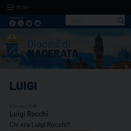
Skip
to
seguici su
Ricerca
content
per:
LUIGI
8 Ottobre 2018
Luigi Rocchi
Chi era Luigi Rocchi?