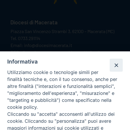
Diocesi di Macerata
Piazza San Vincenzo Strambi 3, 62100 – Macerata (MC)
Tel. 0733.291114
Email: info@diocesimacerata.it
PEC: diocesimacerata@pec.chiesacattolica.it
Comunicazioni urgenti WhatsApp:
+39 349 1787015
Informativa
Utilizziamo cookie o tecnologie simili per
finalità tecniche e, con il tuo consenso, anche per
Orari di apertura
altre finalità ("interazioni e funzionalità semplici",
"miglioramento dell'esperienza", "misurazione" e
Dal lunedì al sabato dalle 9.30 alle 12.00.
"targeting e pubblicità") come specificato nella
Il pomeriggio solo su appuntamento.
cookie policy.
Cliccando su "accetta" acconsenti all'utilizzo dei
cookie. Cliccando su "personalizza" puoi avere
seguici su
maggiori informazioni sui cookie utilizzati e