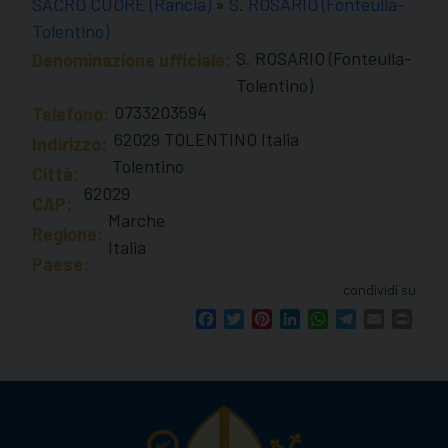
SACRO CUORE (Rancia)
»
S. ROSARIO (Fonteulla-
Tolentino)
S. ROSARIO (Fonteulla-
Denominazione ufficiale:
Tolentino)
0733203594
Telefono:
62029 TOLENTINO Italia
Indirizzo:
Tolentino
Città:
62029
CAP:
Marche
Regione:
Italia
Paese:
condividi su
Facebook
Twitter
Pinterest
LinkedIn
WhatsApp
Telegram
Email
Print