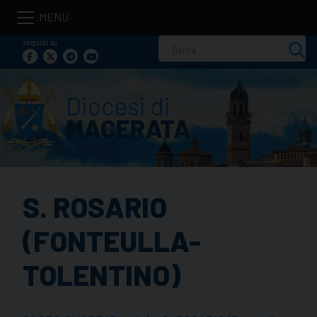
Skip
to
seguici su
Ricerca
content
per:
S. ROSARIO
(FONTEULLA-
TOLENTINO)