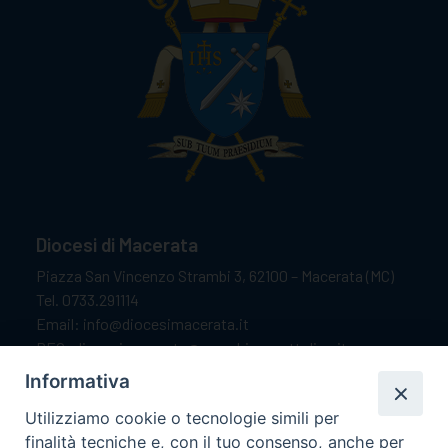
Diocesi di Macerata
Piazza San Vincenzo Strambi 3, 62100 – Macerata (MC)
Tel. 0733.291114
Email: info@diocesimacerata.it
PEC: diocesimacerata@pec.chiesacattolica.it
Comunicazioni urgenti WhatsApp:
+39 349 1787015
Informativa
Utilizziamo cookie o tecnologie simili per
finalità tecniche e, con il tuo consenso, anche per