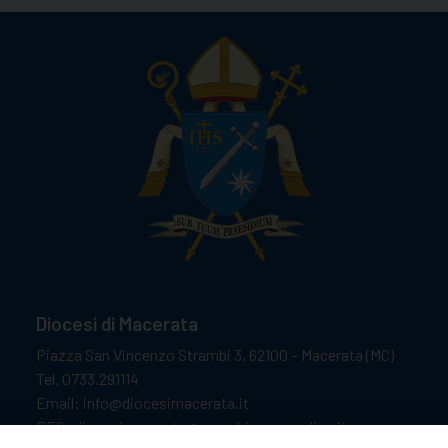
Diocesi di Macerata
Piazza San Vincenzo Strambi 3, 62100 – Macerata (MC)
Tel. 0733.291114
Email: info@diocesimacerata.it
PEC: diocesimacerata@pec.chiesacattolica.it