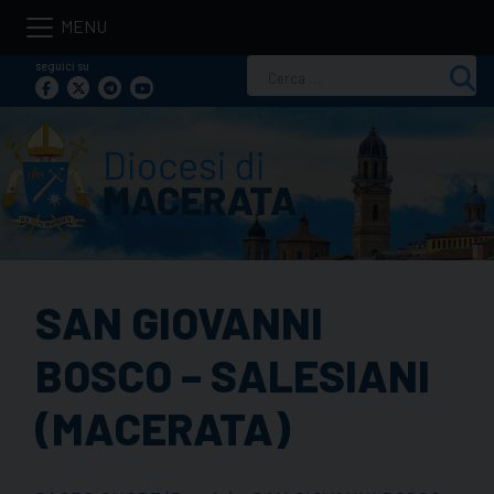
Skip
to
seguici su
Ricerca
content
per:
SAN GIOVANNI
BOSCO – SALESIANI
(MACERATA)