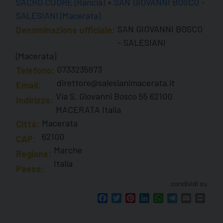
SACRO CUORE (Rancia)
»
SAN GIOVANNI BOSCO -
SALESIANI (Macerata)
SAN GIOVANNI BOSCO
Denominazione ufficiale:
- SALESIANI
(Macerata)
0733235973
Telefono:
direttore@salesianimacerata.it
Email:
Via S. Giovanni Bosco 55 62100
Indirizzo:
MACERATA Italia
Macerata
Città:
62100
CAP:
Marche
Regione:
Italia
Paese:
condividi su
Facebook
Twitter
Pinterest
LinkedIn
WhatsApp
Telegram
Email
Print