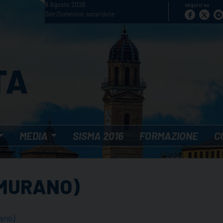
8 Agosto 2026
seguici su
San Domenico, sacerdote
MEDIA
SISMA 2016
FORMAZIONE
C
LMURANO)
ano)