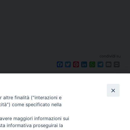
condividi su
Facebook
Twitter
Pinterest
LinkedIn
WhatsApp
Telegram
Email
Print
altre finalità ("interazioni e
cità") come specificato nella
seguici su
le 12.00.
 avere maggiori informazioni sui
mento.
sta informativa proseguirai la
Ricerca