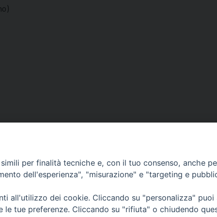
no)
imili per finalità tecniche e, con il tuo consenso, anche per 
amento dell'esperienza", "misurazione" e "targeting e pubbli
Orari di apertura
62100 – Macerata (MC)
Dal lunedì al sabato dalle 9.30 al
i all'utilizzo dei cookie. Cliccando su "personalizza" puoi
Il pomeriggio solo su appunta
re le tue preferenze. Cliccando su "rifiuta" o chiudendo que