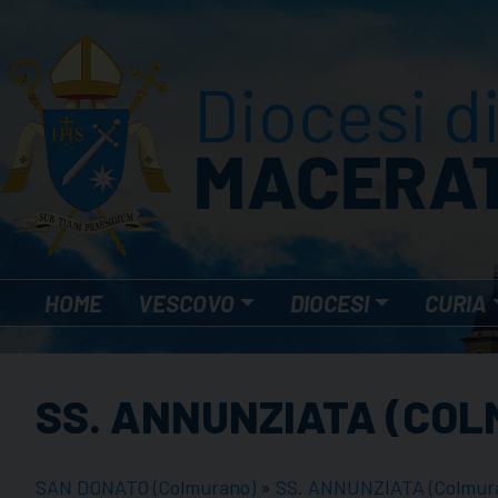
Skip
to
content
HOME
VESCOVO
DIOCESI
CURIA
SS. ANNUNZIATA (CO
SAN DONATO (Colmurano)
»
SS. ANNUNZIATA (Colmur