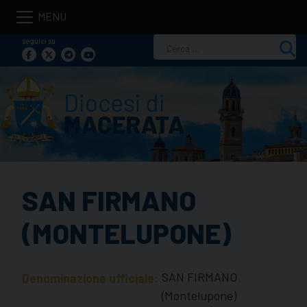
Skip
to
seguici su
Ricerca
content
per:
SAN FIRMANO
(MONTELUPONE)
SAN FIRMANO
Denominazione ufficiale:
(Montelupone)