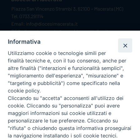
Piazza San Vincenzo Strambi 3, 62100 – Macerata (MC)
Tel. 0733.291114
Email: info@diocesimacerata.it
PEC: diocesimacerata@pec.chiesacattolica.it
Comunicazioni urgenti WhatsApp:
+39 349 1787015
Informativa
Utilizziamo cookie o tecnologie simili per
finalità tecniche e, con il tuo consenso, anche per
Orari di apertura
altre finalità ("interazioni e funzionalità semplici",
"miglioramento dell'esperienza", "misurazione" e
Dal lunedì al sabato dalle 9.30 alle 12.00.
"targeting e pubblicità") come specificato nella
Il pomeriggio solo su appuntamento.
cookie policy.
Cliccando su "accetta" acconsenti all'utilizzo dei
cookie. Cliccando su "personalizza" puoi avere
seguici su
maggiori informazioni sui cookie utilizzati e
personalizzare le tue preferenze. Cliccando su
"rifiuta" o chiudendo questa informativa proseguirai
Ricerca
la navigazione installando i soli cookie tecnici.