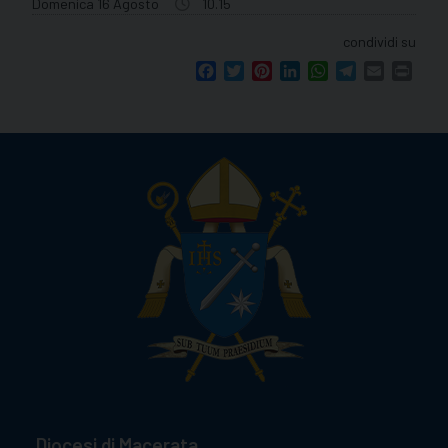
Domenica 16 Agosto
10.15
condividi su
Facebook
Twitter
Pinterest
LinkedIn
WhatsApp
Telegram
Email
Print
Diocesi di Macerata