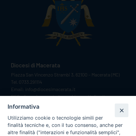
Diocesi di Macerata
Piazza San Vincenzo Strambi 3, 62100 – Macerata (MC)
Tel. 0733.291114
Email: info@diocesimacerata.it
PEC: diocesimacerata@pec.chiesacattolica.it
Comunicazioni urgenti WhatsApp:
+39 349 1787015
Informativa
Utilizziamo cookie o tecnologie simili per
finalità tecniche e, con il tuo consenso, anche per
Orari di apertura
altre finalità ("interazioni e funzionalità semplici",