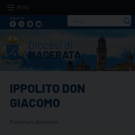
Skip
to
seguici su
Ricerca
content
per:
IPPOLITO DON
GIACOMO
Presbitero diocesano