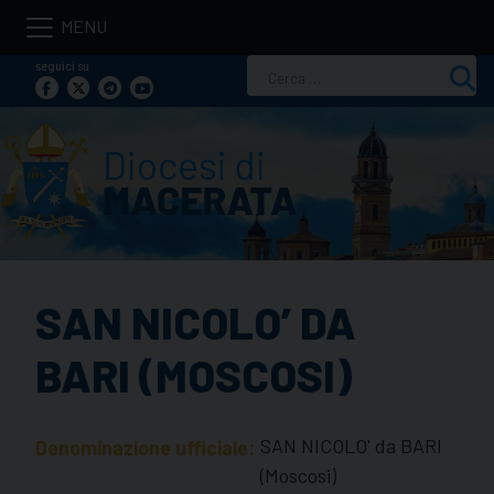
Skip
to
seguici su
Ricerca
content
per:
SAN NICOLO’ DA
BARI (MOSCOSI)
SAN NICOLO' da BARI
Denominazione ufficiale:
(Moscosi)