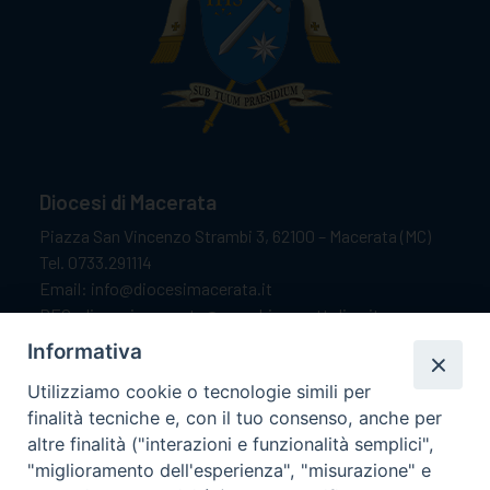
Diocesi di Macerata
Piazza San Vincenzo Strambi 3, 62100 – Macerata (MC)
Tel. 0733.291114
Email: info@diocesimacerata.it
PEC: diocesimacerata@pec.chiesacattolica.it
Comunicazioni urgenti WhatsApp:
+39 349 1787015
Informativa
Utilizziamo cookie o tecnologie simili per
finalità tecniche e, con il tuo consenso, anche per
Orari di apertura
altre finalità ("interazioni e funzionalità semplici",
"miglioramento dell'esperienza", "misurazione" e
Dal lunedì al sabato dalle 9.30 alle 12.00.