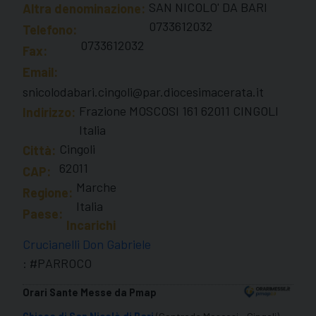
SAN NICOLO' DA BARI
Altra denominazione:
0733612032
Telefono:
0733612032
Fax:
Email:
snicolodabari.cingoli@par.diocesimacerata.it
Frazione MOSCOSI 161 62011 CINGOLI
Indirizzo:
Italia
Cingoli
Città:
62011
CAP:
Marche
Regione:
Italia
Paese:
Incarichi
Crucianelli Don Gabriele
: #PARROCO
Orari Sante Messe da Pmap