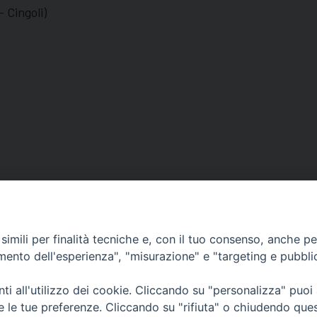
 Cingoli)
imili per finalità tecniche e, con il tuo consenso, anche per 
amento dell'esperienza", "misurazione" e "targeting e pubbli
Orari di apertura
i all'utilizzo dei cookie. Cliccando su "personalizza" puoi
62100 – Macerata (MC)
Dal lunedì al sabato dalle 9.30 al
re le tue preferenze. Cliccando su "rifiuta" o chiudendo que