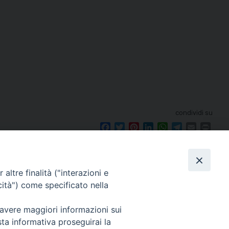
condividi su
Facebook
Twitter
Pinterest
LinkedIn
WhatsApp
Telegram
Email
Print
altre finalità ("interazioni e
cità") come specificato nella
seguici su
 avere maggiori informazioni sui
le 12.00.
sta informativa proseguirai la