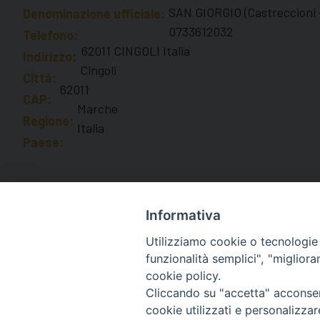
SAN GIORGIO (Castreccioni -
Denominazione ufficiale:
0733612032
Telefono:
62011 CINGOLI Italia
Indirizzo:
Cingoli
Città:
62011
CAP:
Marche
Regione:
Italia
Paese:
Informativa
Utilizziamo cookie o tecnologie s
funzionalità semplici", "miglior
cookie policy.
Diocesi di Macerata
Cliccando su "accetta" acconsent
Piazza San Vincenzo Strambi 3, 
cookie utilizzati e personalizza