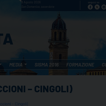
8 Agosto 2026
seguici su
San Domenico, sacerdote
MEDIA
SISMA 2016
FORMAZIONE
C
CIONI – CINGOLI)
cioni - Cingoli)