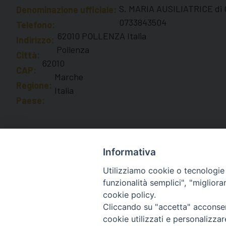
S. MARIA AUSILIATRICE di
Denominazione ufficiale:
0733843504
Telefono:
62010 POLLENZA Italia
Indirizzo:
Pollenza
Città:
62010
CAP:
Marche
Regione:
Italia
Paese:
Informativa
Utilizziamo cookie o tecnologie s
funzionalità semplici", "miglior
cookie policy.
Diocesi di Macerata
Cliccando su "accetta" acconsent
Piazza San Vincenzo Strambi 3, 
cookie utilizzati e personalizza