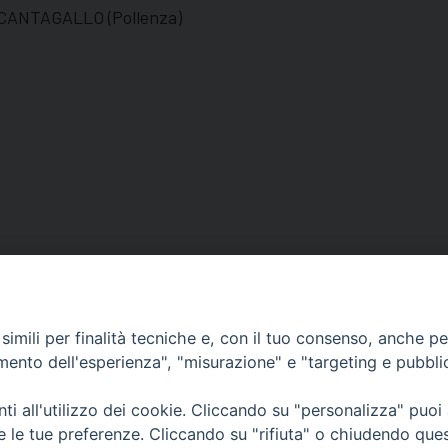
 CANTAGALLO (Pollenza)
imili per finalità tecniche e, con il tuo consenso, anche per 
amento dell'esperienza", "misurazione" e "targeting e pubbli
Orari di apertura
i all'utilizzo dei cookie. Cliccando su "personalizza" puoi
62100 – Macerata (MC)
Dal lunedì al sabato dalle 9.30 al
re le tue preferenze. Cliccando su "rifiuta" o chiudendo que