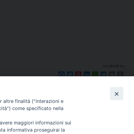
condividi su
Facebook
Twitter
Pinterest
LinkedIn
WhatsApp
Telegram
Email
Print
altre finalità ("interazioni e
cità") come specificato nella
seguici su
 avere maggiori informazioni sui
le 12.00.
sta informativa proseguirai la