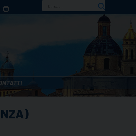
Ricerca
per:
ONTATTI
ENZA)