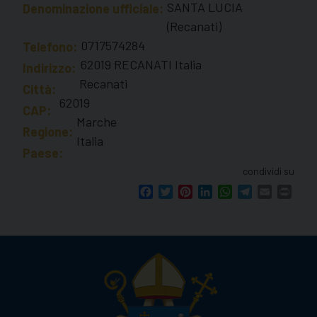
SANTA LUCIA
Denominazione ufficiale:
(Recanati)
0717574284
Telefono:
62019 RECANATI Italia
Indirizzo:
Recanati
Città:
62019
CAP:
Marche
Regione:
Italia
Paese:
condividi su
Facebook
Twitter
Pinterest
LinkedIn
WhatsApp
Telegram
Email
Print