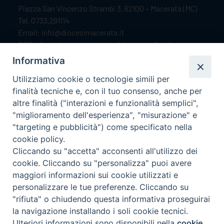
Piazza San Vincenzo Strambi 3, 62100 – Macerata (MC)
Tel. 0733.291114
Email: info@diocesimacerata.it
PEC: diocesimacerata@pec.chiesacattolica.it
Comunicazioni urgenti WhatsApp:
+39 349 1787015
Informativa
Utilizziamo cookie o tecnologie simili per
finalità tecniche e, con il tuo consenso, anche per
Orari di apertura
altre finalità ("interazioni e funzionalità semplici",
"miglioramento dell'esperienza", "misurazione" e
Dal lunedì al sabato dalle 9.30 alle 12.00.
"targeting e pubblicità") come specificato nella
Il pomeriggio solo su appuntamento.
cookie policy.
Cliccando su "accetta" acconsenti all'utilizzo dei
cookie. Cliccando su "personalizza" puoi avere
seguici su
maggiori informazioni sui cookie utilizzati e
personalizzare le tue preferenze. Cliccando su
"rifiuta" o chiudendo questa informativa proseguirai
Ricerca
la navigazione installando i soli cookie tecnici.
Preferenze Cookie
per:
Ulteriori informazioni sono disponibili nella
cookie