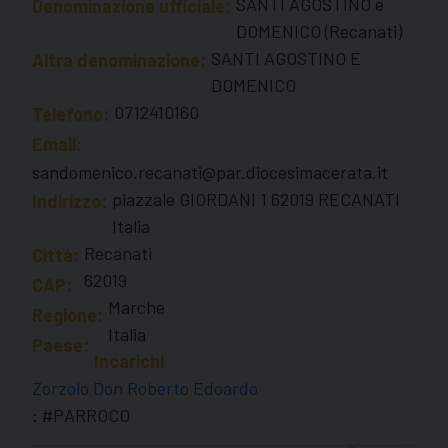
SANTI AGOSTINO e
Denominazione ufficiale:
DOMENICO (Recanati)
SANTI AGOSTINO E
Altra denominazione:
DOMENICO
0712410160
Telefono:
Email:
sandomenico.recanati@par.diocesimacerata.it
piazzale GIORDANI 1 62019 RECANATI
Indirizzo:
Italia
Recanati
Città:
62019
CAP:
Marche
Regione:
Italia
Paese:
Incarichi
Zorzolo Don Roberto Edoardo
: #PARROCO