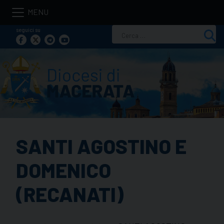
Skip
to
seguici su
Ricerca
content
per:
SANTI AGOSTINO E
DOMENICO
(RECANATI)